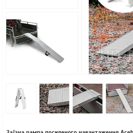
Заїзна рампа посиленого навантаження Acebi