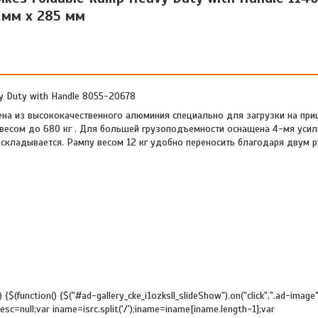
мм x 285 мм
y Duty with Handle 8055-20678
ена из высококачественного алюминия специально для загрузки на приц
в весом до 680 кг . Для большей грузоподъемности оснащена 4-мя ус
 складывается. Рампу весом 12 кг удобно переносить благодаря двум р
($) {$(function() {$("#ad-gallery_cke_i1ozksll_slideShow").on("click",".ad-image
 idesc=null;var iname=isrc.split('/');iname=iname[iname.length-1];var