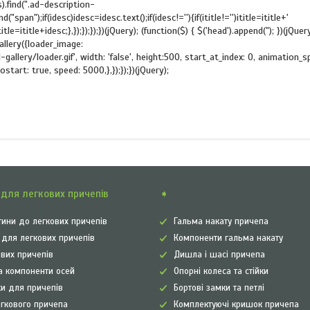
s).find(".ad-description-
.find("span");if(idesc)idesc=idesc.text();if(idesc!=''){if(ititle!='')ititle=ititle+'
e=ititle+idesc;},});});});})(jQuery); (function($) { $('head').append("); })(jQuer
Gallery({loader_image:
lery/loader.gif', width: 'false', height:500, start_at_index: 0, animation_s
start: true, speed: 5000,},});});})(jQuery);
для легкових причепів
➧
ини до легкових причепів
Гальма накату причепа
а для легкових причепів
Компоненти гальма накату
ових причепів
Дишла і шасі причепа
а компоненти осей
Опорні колеса та стійки
и для причепів
Бортові замки та петлі
егкового причепа
Комплектуючі кришок причепа