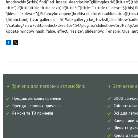
imgdescid=$(this).find(".ad-image-description");if(imgdescid){ititle=$(thi
title");if(ititle)ititle=ititle.text();if(ititle!='')ititle=''+ititle+'';idesc=$(this)
';idesc="+idesc+";}}$.fancybox.open({href:isrc,beforeLoad:function(){this.titl
{$(function() { var galleries = $('#ad-gallery_cke_i1ozksll_slideShow').ad
'/catalog/view/editproduct/ckeditor454/plugins/slideshow/3rdParty/ad-gal
update_window_hash: false, effect: 'resize', slideshow: { enable: true, auto
➧ Причепи для легкових автомобілів
➧ Запчастини 
Продаж легкових причепів
6000 Запчаст
Оренда легкових причепів
Світлотехнік
Ремонт та ТО причепів
Осі для легк
Запчастини т
Шини та диск
Крила для л