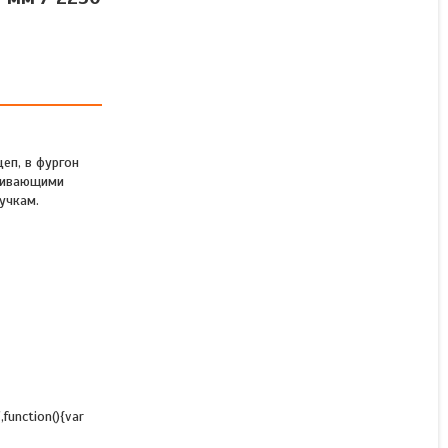
Заїзна рампа посиленого
навантаження Acebikes
Foldable Ramp Heavy Duty
with Handle 1140 мм /
2230 мм x 285 мм
еп, в фургон
иливающими
Немає в наявності
учкам.
24 740 ₴
",function(){var