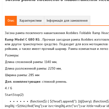
Опис
Характеристики
Інформація для замовлення
Заїзна рампа посиленого навантаження Acebikes Foldable Ramp Heav
Ramp Model C 680 KG .
Прочная заездная рампа Acebikes изготовл
или другое транспортное средство. Подходит для всех мотоцикло
рейками, а также имеет прочный шарнир. Рампа компактная и легко
Размеры:
Длина сложенной рампы: 1140 мм,
Длина разложенной рампы: 2230 мм,
Ширина рампы: 285 мм
Доп. комплектующие:
стяжной ремень.
4 / 6
StartStop(2)
(function($) { $('head').append(''); })(jQuery); (function
imgObj =$(this).find("img");var isrc=imgObj.attr("src");var ititle=null;var