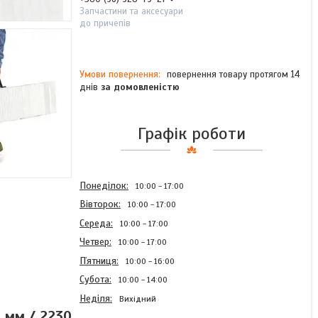
Запчастини та аксесуари
до причепів
повернення товару протягом 14
днів
за домовленістю
Графік роботи
Понеділок
10:00
17:00
Вівторок
10:00
17:00
Середа
10:00
17:00
Четвер
10:00
17:00
Пʼятниця
10:00
16:00
Субота
10:00
14:00
Неділя
Вихідний
 мм / 2230