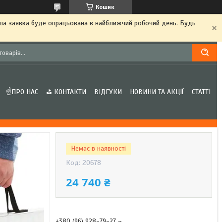
Кошик
аша заявка буде опрацьована в найближчий робочий день. Будь
☝ПРО НАС
⛳ КОНТАКТИ
ВІДГУКИ
НОВИНИ ТА АКЦІЇ
СТАТТІ
Немає в наявності
Код:
20678
24 740 ₴
+380 (96) 928-79-27