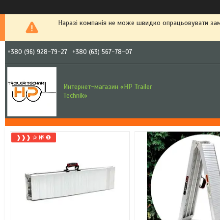
Наразі компанія не може швидко опрацьовувати зам
+380 (96) 928-79-27
+380 (63) 567-78-07
Интернет-магазин «HP Trailer
Technik»
❱❱❱ ✰ № ❶