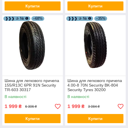
Купити
Купити
❱❱❱ ✰ № ❶
–68%
❱❱❱ ✰ № ❶
–35%
Шина для легкового причепа
Шина для легкового причепа
155/R13C 6PR 91N Security
4.00-8 70N Security BK-804
TR-603 30317
Security Tyres 30200
В наявності
В наявності
1 999
1 999
₴
₴
6 306 ₴
3 084 ₴
Купити
Купити