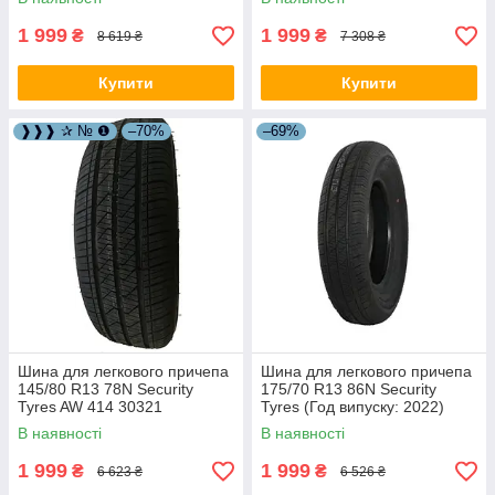
1 999
1 999
₴
₴
8 619 ₴
7 308 ₴
Купити
Купити
❱❱❱ ✰ № ❶
–70%
–69%
Шина для легкового причепа
Шина для легкового причепа
145/80 R13 78N Security
175/70 R13 86N Security
Tyres AW 414 30321
Tyres (Год випуску: 2022)
30339
В наявності
В наявності
1 999
1 999
₴
₴
6 623 ₴
6 526 ₴