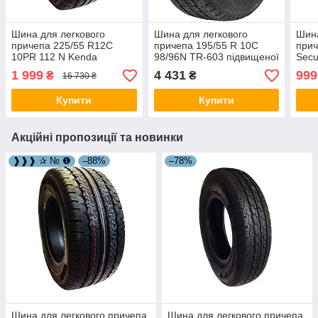
Шина для легкового
Шина для легкового
Шина
причепа 225/55 R12C
причепа 195/55 R 10C
прич
10PR 112 N Kenda
98/96N TR-603 підвищеної
Secu
Komendo KR33А (Год
вантажності Security Tyres
2020
1 999
4 431
999
₴
₴
16 730 ₴
випуску 2017) 30313-17
11002748
Купити
Купити
Акційні пропозиції та новинки
❱❱❱ ✰ № ❶
–88%
–78%
Шина для легкового причепа
Шина для легкового причепа