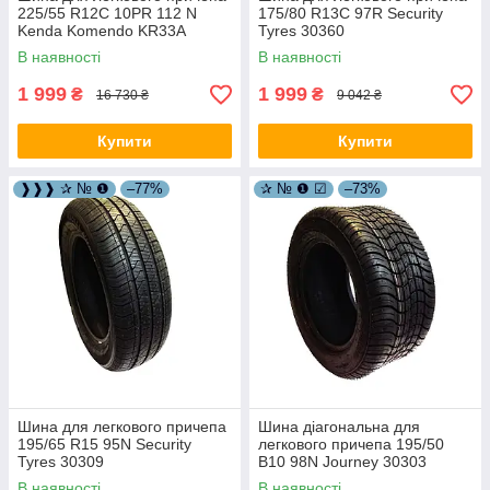
225/55 R12C 10PR 112 N
175/80 R13C 97R Security
Kenda Komendo KR33A
Tyres 30360
30313
В наявності
В наявності
1 999
1 999
₴
₴
16 730 ₴
9 042 ₴
Купити
Купити
❱❱❱ ✰ № ❶
–77%
✰ № ❶ ☑
–73%
Шина для легкового причепа
Шина діагональна для
195/65 R15 95N Security
легкового причепа 195/50
Tyres 30309
B10 98N Journey 30303
В наявності
В наявності