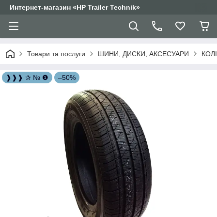
Интернет-магазин «HP Trailer Technik»
Товари та послуги
ШИНИ, ДИСКИ, АКСЕСУАРИ
КОЛ
❱❱❱ ✰ № ❶
–50%