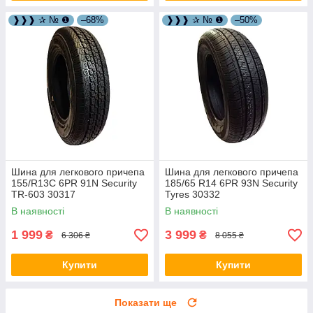
❱❱❱ ✰ № ❶
–68%
❱❱❱ ✰ № ❶
–50%
Шина для легкового причепа
Шина для легкового причепа
155/R13C 6PR 91N Security
185/65 R14 6PR 93N Security
TR-603 30317
Tyres 30332
В наявності
В наявності
1 999
3 999
₴
₴
6 306 ₴
8 055 ₴
Купити
Купити
Показати ще