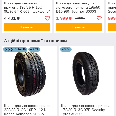
Шина для легкового
Шина діагональна для
Шина
причепа 195/55 R 10C
легкового причепа 195/50
прич
98/96N TR-603 підвищеної
B10 98N Journey 30303
Secu
вантажності Security Tyres
2020
4 431
1 999
999
₴
₴
7 308 ₴
11002748
Купити
Купити
Акційні пропозиції та новинки
❱❱❱ ✰ № ❶
–88%
–78%
Шина для легкового причепа
Шина для легкового причепа
225/55 R12C 10PR 112 N
175/80 R13C 97R Security
Kenda Komendo KR33A
Tyres 30360