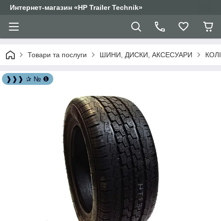
Интернет-магазин «HP Trailer Technik»
Товари та послуги
ШИНИ, ДИСКИ, АКСЕСУАРИ
КОЛ
❱❱❱ ✰ № ❶