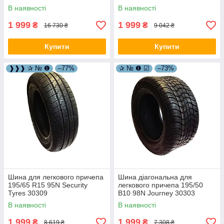
30313
В наявності
В наявності
1 999
1 999
₴
₴
16 730 ₴
9 042 ₴
Купити
Купити
❱❱❱ ✰ № ❶
–77%
✰ № ❶ ☑
–73%
Шина для легкового причепа
Шина діагональна для
195/65 R15 95N Security
легкового причепа 195/50
Tyres 30309
B10 98N Journey 30303
В наявності
В наявності
1 999
1 999
₴
₴
8 619 ₴
7 308 ₴