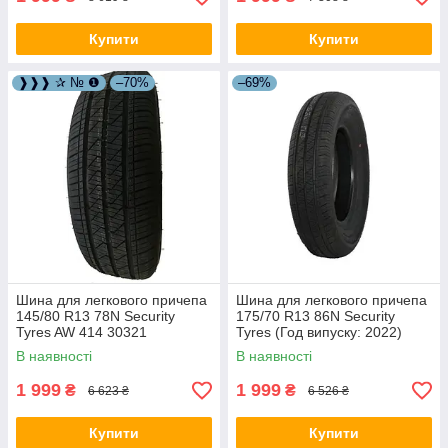
Купити
Купити
❱❱❱ ✰ № ❶
–70%
–69%
Шина для легкового причепа
Шина для легкового причепа
145/80 R13 78N Security
175/70 R13 86N Security
Tyres AW 414 30321
Tyres (Год випуску: 2022)
30339
В наявності
В наявності
1 999
1 999
₴
₴
6 623 ₴
6 526 ₴
Купити
Купити