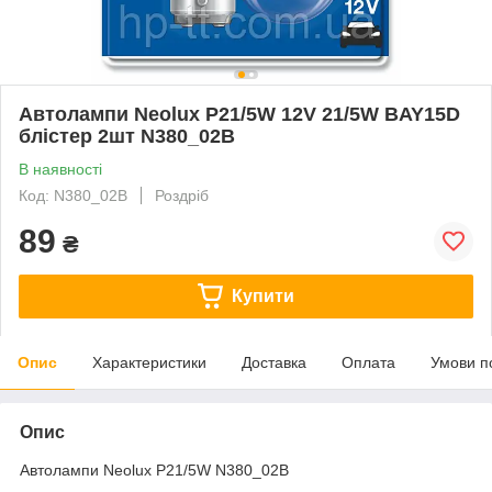
Автолампи Neolux P21/5W 12V 21/5W BAY15D
блістер 2шт N380_02B
В наявності
Код: N380_02B
Роздріб
89
₴
Купити
Опис
Характеристики
Доставка
Оплата
Умови п
Опис
Автолампи Neolux P21/5W N380_02B