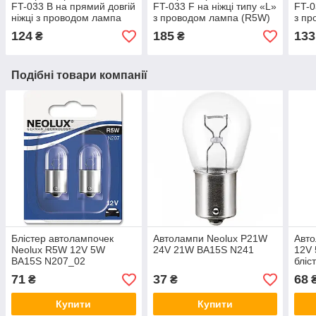
FT-033 B на прямий довгій
FT-033 F на ніжці типу «L»
FT-0
ніжці з проводом лампа
з проводом лампа (R5W)
з пр
(R5W)
124
185
133
₴
₴
Подібні товари компанії
Блістер автолампочек
Автолампи Neolux P21W
Авт
Neolux R5W 12V 5W
24V 21W BA15S N241
12V
BA15S N207_02
бліс
71
37
68
₴
₴
Купити
Купити