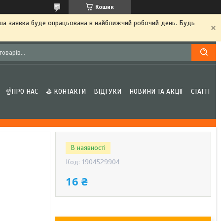
Кошик
аша заявка буде опрацьована в найближчий робочий день. Будь
☝ПРО НАС
⛳ КОНТАКТИ
ВІДГУКИ
НОВИНИ ТА АКЦІЇ
СТАТТІ
В наявності
Код:
1904529904
16 ₴