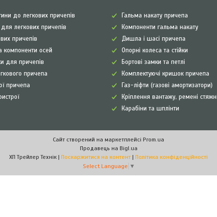
ини до легкових причепів
Гальма накату причепа
а для легкових причепів
Компоненти гальма накату
ових причепів
Дишла і шасі причепа
а компоненти осей
Опорні колеса та стійки
и для причепів
Бортові замки та петлі
егкового причепа
Комплектуючі кришок причепа
рої причепа
Газ-ліфти (газові амортизатори)
ристрої
Кріплення вантажу, ремені стяжн
Карабіни та шплінти
Сайт створений на маркетплейсі
Prom.ua
Продавець на Bigl.ua
ХП Трейлер Технік |
Поскаржитися на контент
|
Політика конфіденційності
Select Language
▼