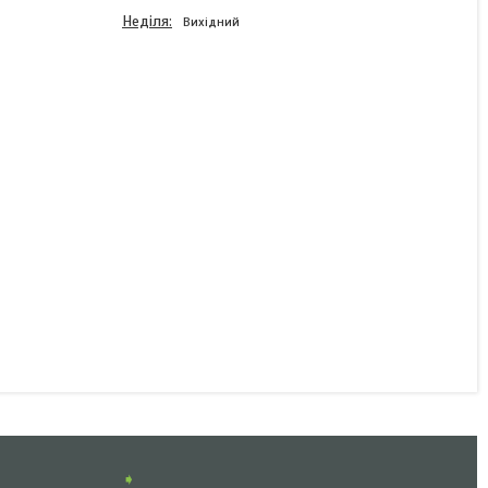
Неділя
Вихідний
Запобіжник Bosch STD 7.5
A 1904529904
В наявності
16 ₴
КУПИТИ
➧