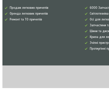
Продаж легкових причепів
6000 Запчаст
Оренда легкових причепів
Світлотехнік
Ремонт та ТО причепів
Осі для легк
Запчастини т
Шини та диск
Крила для л
Зчіпні прист
Протиугінні п