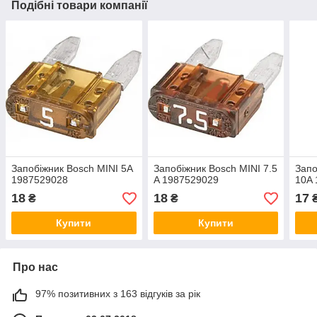
Подібні товари компанії
Запобіжник Bosch MINI 5A
Запобіжник Bosch MINI 7.5
Запо
1987529028
A 1987529029
10A
18
18
17
₴
₴
Купити
Купити
Про нас
97% позитивних з 163 відгуків за рік