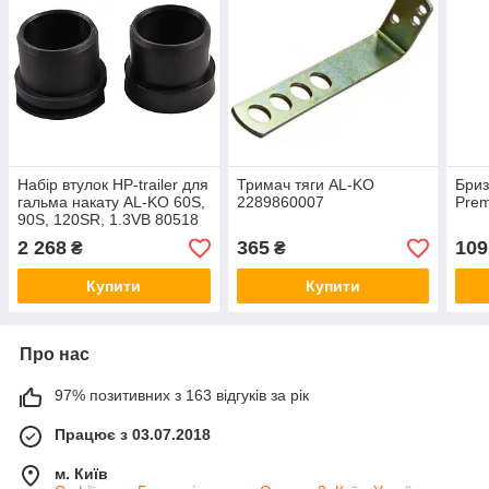
Набір втулок HP-trailer для
Тримач тяги AL-KO
Бриз
гальма накату AL-KO 60S,
2289860007
Pre
90S, 120SR, 1.3VB 80518
2 268
365
109
₴
₴
Купити
Купити
Про нас
97% позитивних з 163 відгуків за рік
Працює з 03.07.2018
м. Київ