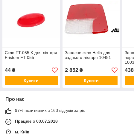
Скло FT-055 K для ліхтаря
Запасне скло Hella для
Запа
Fristom FT-055
заднього ліхтаря 10481
черв
100
44
2 852
438
₴
₴
Купити
Купити
Про нас
97% позитивних з 163 відгуків за рік
Працює з 03.07.2018
м. Київ