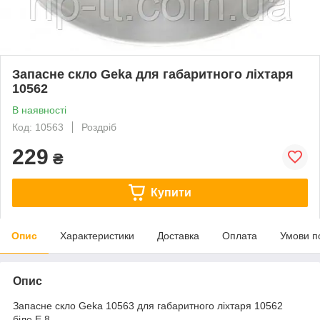
Запасне скло Geka для габаритного ліхтаря
10562
В наявності
Код: 10563
Роздріб
229
₴
Купити
Опис
Характеристики
Доставка
Оплата
Умови п
Опис
Запасне скло Geka 10563 для габаритного ліхтаря 10562
біле,E 8