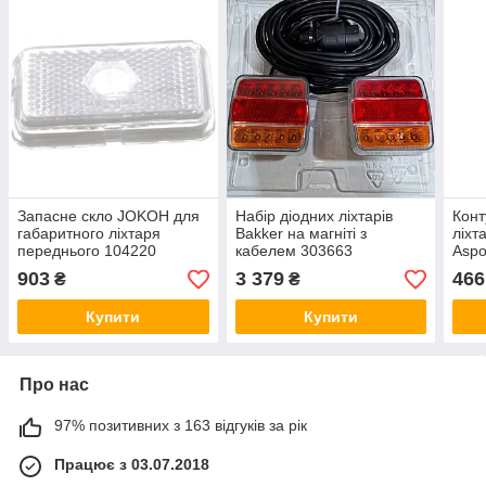
Запасне скло JOKOH для
Набір діодних ліхтарів
Конт
габаритного ліхтаря
Bakker на магніті з
ліхт
переднього 104220
кабелем 303663
Aspo
Rot/
903
3 379
466
₴
₴
Купити
Купити
Про нас
97% позитивних з 163 відгуків за рік
Працює з 03.07.2018