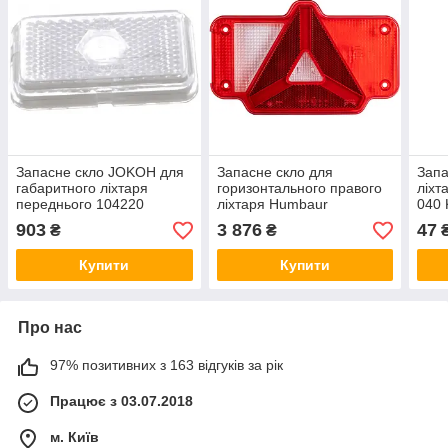
Запасне скло JOKOH для
Запасне скло для
Запа
габаритного ліхтаря
горизонтального правого
ліхт
переднього 104220
ліхтаря Humbaur
040 
411.00252
903
3 876
47
₴
₴
Купити
Купити
Про нас
97% позитивних з 163 відгуків за рік
Працює з 03.07.2018
м. Київ