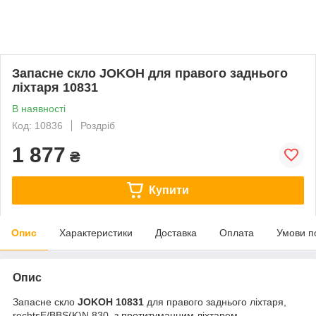
Запасне скло JOKOH для правого заднього
ліхтаря 10831
В наявності
Код: 10836
Роздріб
1 877
₴
Купити
Опис
Характеристики
Доставка
Оплата
Умови п
Опис
Запасне скло
JOKOH 10831
для правого заднього ліхтаря,
rechtsE/BBS(K)N 830, з протитуманним ліхтарем