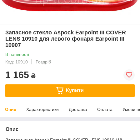
Запасное стекло Aspock Earpoint III COVER
LENS 10910 для левого фонаря Earpoint III
10907
В наявності
Код: 10910
Роздріб
1 165
₴
Купити
Опис
Характеристики
Доставка
Оплата
Умови п
Опис
Запасне скло Aspock Earpoint III COVER LENS 10910 (18-