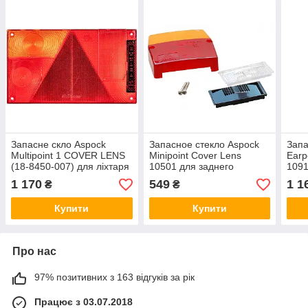
Запасне скло Aspock
Запасное стекло Aspock
Запа
Multipoint 1 COVER LENS
Minipoint Cover Lens
Earp
(18-8450-007) для ліхтаря
10501 для заднего
109
10093, ліве 10022990
фонаря 10500
Earp
1 170
549
1 1
₴
₴
Купити
Купити
Про нас
97% позитивних з 163 відгуків за рік
Працює з 03.07.2018