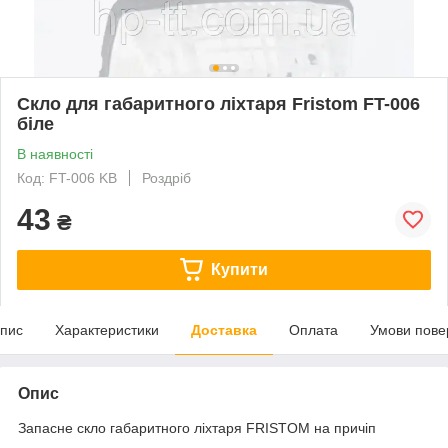
Скло для габаритного ліхтаря Fristom FT-006
біле
В наявності
Код: FT-006 KB
Роздріб
43
₴
Купити
пис
Характеристики
Доставка
Оплата
Умови пове
Опис
Запасне скло габаритного ліхтаря FRISTOM на причіп