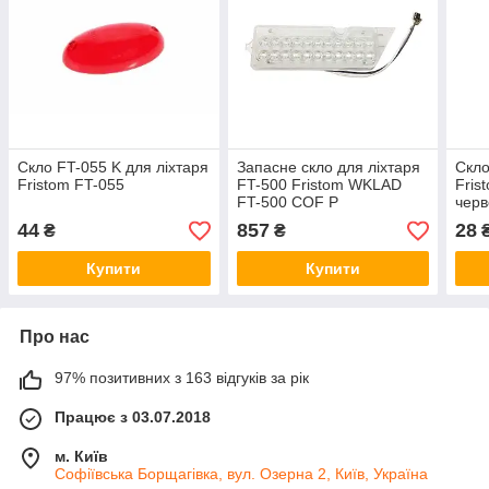
Скло FT-055 K для ліхтаря
Запасне скло для ліхтаря
Скло
Fristom FT-055
FT-500 Fristom WKLAD
Fris
FT-500 COF P
чер
44
857
28
₴
₴
Купити
Купити
Про нас
97% позитивних з 163 відгуків за рік
Працює з 03.07.2018
м. Київ
Софіївська Борщагівка, вул. Озерна 2, Київ, Україна