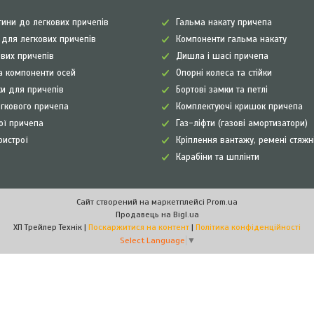
ини до легкових причепів
Гальма накату причепа
а для легкових причепів
Компоненти гальма накату
ових причепів
Дишла і шасі причепа
а компоненти осей
Опорні колеса та стійки
и для причепів
Бортові замки та петлі
егкового причепа
Комплектуючі кришок причепа
рої причепа
Газ-ліфти (газові амортизатори)
ристрої
Кріплення вантажу, ремені стяжн
Карабіни та шплінти
Сайт створений на маркетплейсі
Prom.ua
Продавець на Bigl.ua
ХП Трейлер Технік |
Поскаржитися на контент
|
Політика конфіденційності
Select Language
▼