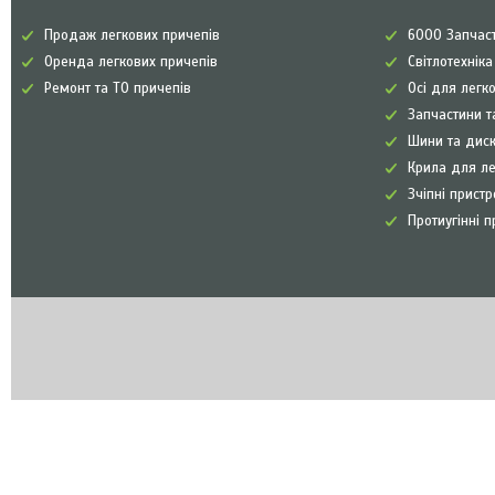
Продаж легкових причепів
6000 Запчаст
Оренда легкових причепів
Світлотехнік
Ремонт та ТО причепів
Осі для легк
Запчастини т
Шини та диск
Крила для л
Зчіпні прист
Протиугінні п