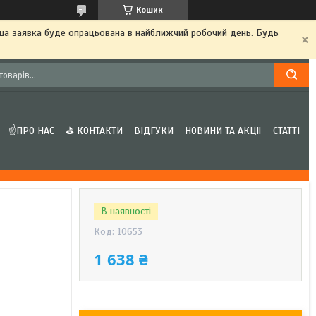
Кошик
аша заявка буде опрацьована в найближчий робочий день. Будь
☝ПРО НАС
⛳ КОНТАКТИ
ВІДГУКИ
НОВИНИ ТА АКЦІЇ
СТАТТІ
В наявності
Код:
10653
1 638 ₴