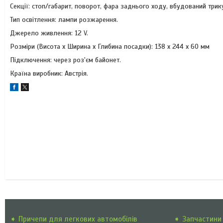
Секції: стоп/габарит, поворот, фара заднього ходу, вбудований трик
Тип освітлення: лампи розжарення.
Джерело живлення: 12 V.
Розміри (Висота х Ширина х Глибина посадки): 138 х 244 х 60 мм
Підключення: через роз'єм байонет.
Країна виробник: Австрія.
➧ Причепи для легкових автомобілів
➧ Запчастини 