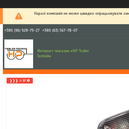
Наразі компанія не може швидко опрацьовувати зам
+380 (96) 928-79-27
+380 (63) 567-78-07
Интернет-магазин «HP Trailer
Technik»
❱❱❱ ✰ № ❶