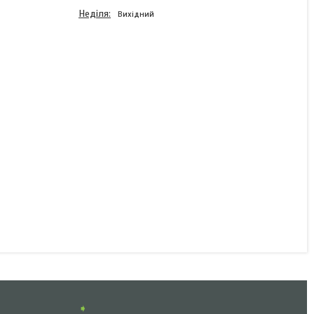
Неділя
Вихідний
Ліхтар задній Aspock
Multipoint III правий 10653
В наявності
1 638 ₴
КУПИТИ
➧