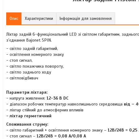
Опис
Характеристики
Інформація для замовлення
Ліхтар задній 6-функціональний LED зі світлом габаритним, задньог
з'єднання Bajonet 5PIN.
- світло задній габаритний,
- освітлення номерного знаку
- стоп сигнал,
- світло покажчика повороту,
- світло заднього ходу
- світловідбивач
Параметри ліхтаря:
- напруга живлення:
12-36 В DC
- діапазон робочих температур навколишнього середовища
від – 
- ліхтар стійкий до атмосферних впливів
- ліхтар герметичний
Споживання струму:
- світло габаритний + освітлення номерного знаку –
12В/24В = 0,25 
- стоп сигнал –
12В/24В = 0,08 A/0,08 A