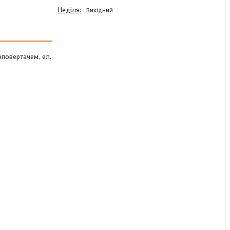
Неділя
Вихідний
оповертачем, ел.
Ліхтар задній Fristom FT-
130 COF LED BAYONET 6-
функцій
В наявності
1 931 ₴
КУПИТИ