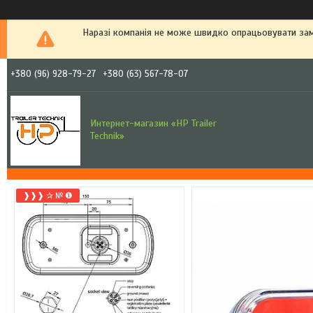
Наразі компанія не може швидко опрацьовувати зам
+380 (96) 928-79-27
+380 (63) 567-78-07
Интернет-магазин «HP Trailer
Technik»
❱❱❱ ✰ № ❶