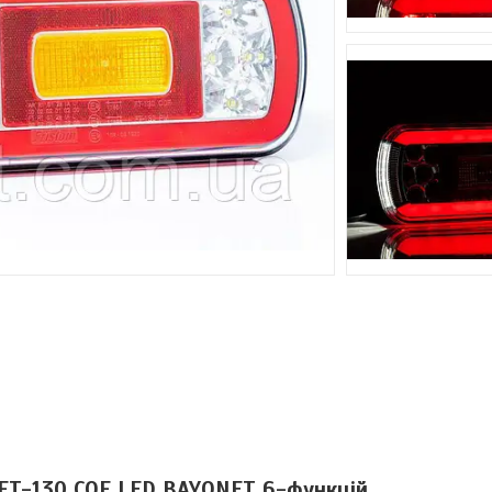
m FT-130 COF LED BAYONET 6-функцій