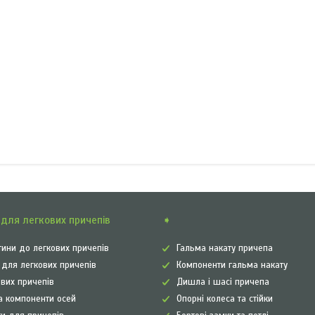
для легкових причепів
➧
ини до легкових причепів
Гальма накату причепа
а для легкових причепів
Компоненти гальма накату
ових причепів
Дишла і шасі причепа
а компоненти осей
Опорні колеса та стійки