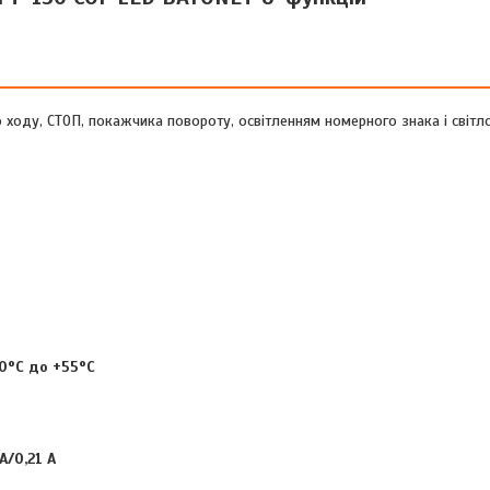
о ходу, СТОП, покажчика повороту, освітленням номерного знака і світл
40°C до +55°C
А/0,21 A