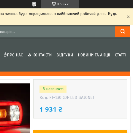
Кошик
аша заявка буде опрацьована в найближчий робочий день. Будь
☝ПРО НАС
⛳ КОНТАКТИ
ВІДГУКИ
НОВИНИ ТА АКЦІЇ
СТАТТІ
В наявності
Код:
FT-130 COF LED BAJONET
1 931 ₴