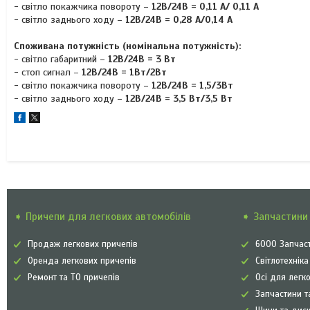
- світло покажчика повороту –
12В/24В = 0,11 A/ 0,11 A
- світло заднього ходу –
12В/24В = 0,28 A/0,14 A
Споживана потужність (номінальна потужність):
- світло габаритний –
12В/24В = 3 Вт
- стоп сигнал –
12В/24В = 1Вт/2Вт
- світло покажчика повороту –
12В/24В = 1,5/3Вт
- світло заднього ходу –
12В/24B = 3,5 Вт/3,5 Вт
➧ Причепи для легкових автомобілів
➧ Запчастини 
Продаж легкових причепів
6000 Запчаст
Оренда легкових причепів
Світлотехнік
Ремонт та ТО причепів
Осі для легк
Запчастини т