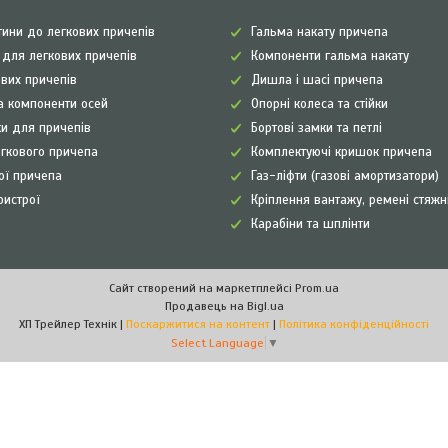
ини до легкових причепів
Гальма накату причепа
а для легкових причепів
Компоненти гальма накату
ових причепів
Дишла і шасі причепа
а компоненти осей
Опорні колеса та стійки
и для причепів
Бортові замки та петлі
егкового причепа
Комплектуючі кришок причепа
рої причепа
Газ-ліфти (газові амортизатори)
ристрої
Кріплення вантажу, ремені стяжн
Карабіни та шплінти
Сайт створений на маркетплейсі
Prom.ua
Продавець на Bigl.ua
ХП Трейлер Технік |
Поскаржитися на контент
|
Політика конфіденційності
Select Language
▼