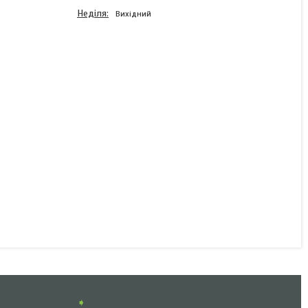
Неділя
Вихідний
Фонарь задний левый
Fristom 549 L с
подсветкой номера
В наявності
287 ₴
КУПИТИ
➧