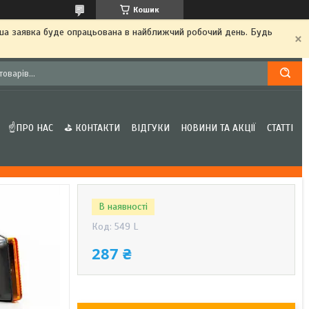
Кошик
аша заявка буде опрацьована в найближчий робочий день. Будь
☝ПРО НАС
⛳ КОНТАКТИ
ВІДГУКИ
НОВИНИ ТА АКЦІЇ
СТАТТІ
В наявності
Код:
549 L
287 ₴