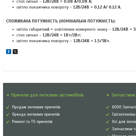
стоп сигнал –
12В/24В = 0,08 A/0,08 A;
світло покажчика повороту -
12В/24В = 0,12 A/ 0,12 A.
СПОЖИВАНА ПОТУЖНІСТЬ (НОМІНАЛЬНА ПОТУЖНІСТЬ):
світло габаритний + освітлення номерного знаку –
12В/24В = 3
стоп сигнал –
12В/24В = 1Вт/2Вт;
світло покажчика повороту –
12В/24В = 1,5/3Вт.
➧ Причепи для легкових автомобілів
➧ Запчастини 
Продаж легкових причепів
6000 Запчаст
Оренда легкових причепів
Світлотехнік
Ремонт та ТО причепів
Осі для легк
Запчастини т