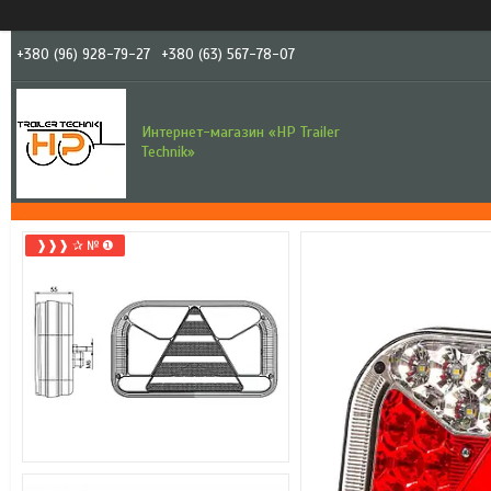
+380 (96) 928-79-27
+380 (63) 567-78-07
Интернет-магазин «HP Trailer
Technik»
❱❱❱ ✰ № ❶