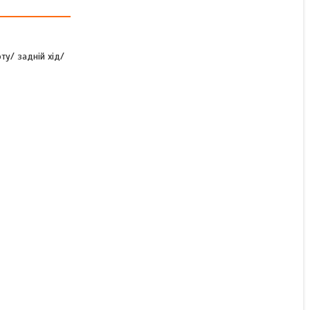
Ліхтар задній Fristom FT-
ту/ задній хід/
170 P TB LED SPKCOF
правий 6 функцій
В наявності
2 166 ₴
КУПИТИ