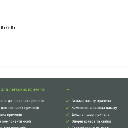
 Вт/5 Вт
для легкових причепів
➧
ини до легкових причепів
Гальма накату причепа
а для легкових причепів
Компоненти гальма накату
ових причепів
Дишла і шасі причепа
а компоненти осей
Опорні колеса та стійки