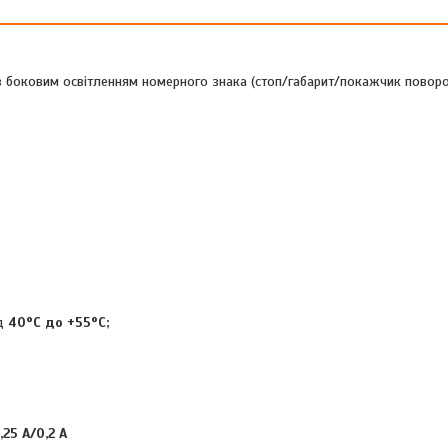
 з боковим освітленням номерного знака (стоп/габарит/покажчик поворо
ід
40°C до +55°C;
,25 А/0,2 A