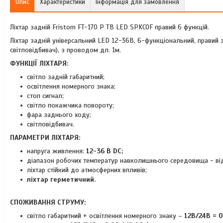
Опис
Характеристики
Інформація для замовлення
Ліхтар задній Fristom FT-170 P TB LED SPKCOF правий 6 функцій.
Ліхтар задній універсальний LED 12-36В, 6-функціональний, правий
світловідбивач), з проводом дл. 1м.
ФУНКЦІЇ ЛІХТАРЯ:
світло задній габаритний;
освітлення номерного знака;
стоп сигнал;
світло покажчика повороту;
фара заднього ходу;
світловідбивач.
ПАРАМЕТРИ ЛІХТАРЯ:
напруга живлення:
12-36 В DC;
діапазон робочих температур навколишнього середовища - в
ліхтар стійкий до атмосферних впливів;
ліхтар герметичний.
СПОЖИВАННЯ СТРУМУ:
світло габаритний + освітлення номерного знаку –
12В/24В = 0