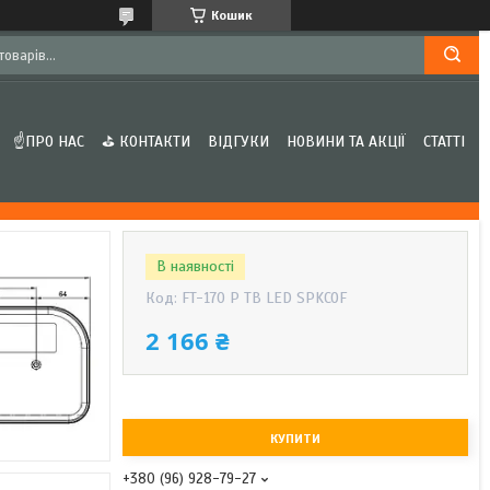
Кошик
☝ПРО НАС
⛳ КОНТАКТИ
ВІДГУКИ
НОВИНИ ТА АКЦІЇ
СТАТТІ
В наявності
Код:
FT-170 P TB LED SPKCOF
2 166 ₴
КУПИТИ
+380 (96) 928-79-27