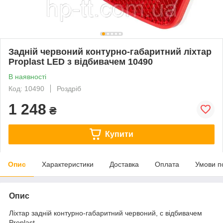
Задній червоний контурно-габаритний ліхтар
Proplast LED з відбивачем 10490
В наявності
Код: 10490
Роздріб
1 248
₴
Купити
Опис
Характеристики
Доставка
Оплата
Умови п
Опис
Ліхтар задній контурно-габаритний червоний, c відбивачем
Proplast.