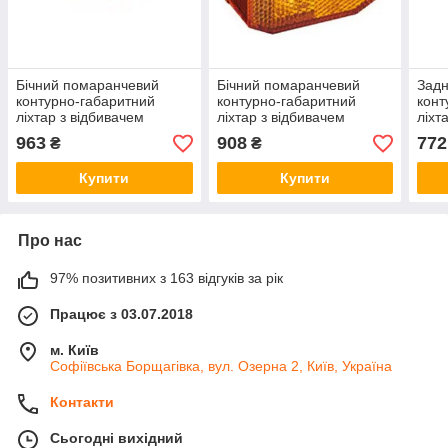
Бічний помаранчевий
Бічний помаранчевий
Задн
контурно-габаритний
контурно-габаритний
конт
ліхтар з відбивачем
ліхтар з відбивачем
ліхт
Aspock Flatpoint II Led
Aspock Flexipoint Led
Aspo
963
908
772
₴
₴
10675
60204
602
Купити
Купити
Про нас
97% позитивних з 163 відгуків за рік
Працює з 03.07.2018
м. Київ
Софіївська Борщагівка, вул. Озерна 2, Київ, Україна
Контакти
Сьогодні вихідний