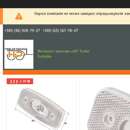
Наразі компанія не може швидко опрацьовувати зам
+380 (96) 928-79-27
+380 (63) 567-78-07
Интернет-магазин «HP Trailer
Technik»
❱❱❱ ✰ № ❶