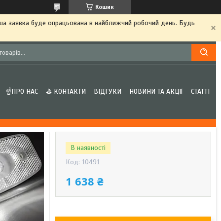
Кошик
аша заявка буде опрацьована в найближчий робочий день. Будь
☝ПРО НАС
⛳ КОНТАКТИ
ВІДГУКИ
НОВИНИ ТА АКЦІЇ
СТАТТІ
В наявності
Код:
10491
1 638 ₴