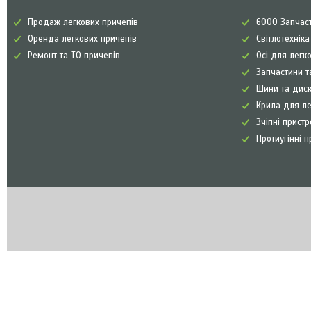
Продаж легкових причепів
6000 Запчаст
Оренда легкових причепів
Світлотехнік
Ремонт та ТО причепів
Осі для легк
Запчастини т
Шини та диск
Крила для л
Зчіпні прист
Протиугінні п