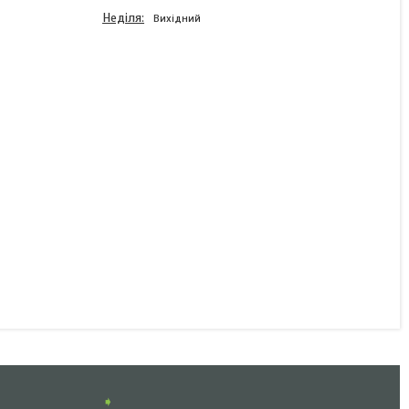
Неділя
Вихідний
Передній білий контурно-
габаритний ліхтар LED з
відбивачем Proplast
10491
В наявності
1 638 ₴
КУПИТИ
➧