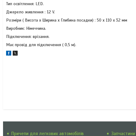
Тип освітлення: LED.
Джерело живлення : 12 V.
Розміри ( Висота х Ширина х Глибина посадки) : 50 х 110 х 32 мм
Виробник: Німеччина.
Підключення: врізання.
Має провід для підключення ( 0,5 м).
➧ Причепи для легкових автомобілів
➧ Запчастини 