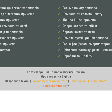
ини до легкових причепів
Гальма накату причепа
а для легкових причепів
Компоненти гальма накату
ових причепів
Дишла і шасі причепа
а компоненти осей
Опорні колеса та стійки
и для причепів
Бортові замки та петлі
егкового причепа
Комплектуючі кришок причепа
рої причепа
Газ-ліфти (газові амортизатори)
ристрої
Кріплення вантажу, ремені стяжн
Карабіни та шплінти
Сайт створений на маркетплейсі
Prom.ua
Продавець на Bigl.ua
ХП Трейлер Технік |
Поскаржитися на контент
|
Політика конфіденційності
Select Language
▼