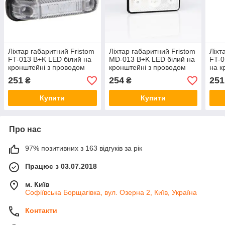
Ліхтар габаритний Fristom
Ліхтар габаритний Fristom
Ліхт
FT-013 B+K LED білий на
MD-013 B+K LED білий на
FT-0
кронштейні з проводом
кронштейні з проводом
на к
251
254
251
₴
₴
Купити
Купити
Про нас
97% позитивних з 163 відгуків за рік
Працює з 03.07.2018
м. Київ
Софіївська Борщагівка, вул. Озерна 2, Київ, Україна
Контакти