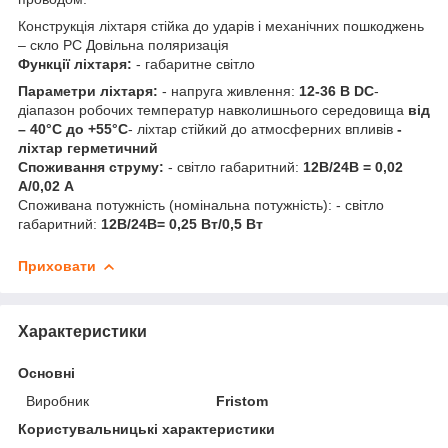
Конструкція ліхтаря стійка до ударів і механічних пошкоджень
– скло PC Довільна поляризація
Функції ліхтаря:
- габаритне світло
Параметри ліхтаря:
- напруга живлення:
12-36 В DC
-
діапазон робочих температур навколишнього середовища
від
– 40°C до +55°C
- ліхтар стійкий до атмосферних впливів
-
ліхтар герметичний
Споживання струму:
- світло габаритний:
12В/24В = 0,02
А/0,02 А
Споживана потужність (номінальна потужність): - світло
габаритний:
12В/24В= 0,25 Вт/0,5 Вт
Приховати
Характеристики
Основні
Виробник
Fristom
Користувальницькі характеристики