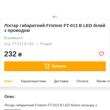
Ліхтар габаритний Fristom FT-013 B LED білий
з проводом
В наявності
Код: FT-013 B LED
Роздріб
232
₴
Купити
Опис
Характеристики
Доставка
Оплата
Умови п
Опис
Ліхтар габаритний Fristom FT-013 B LED білого кольору з
проводом.