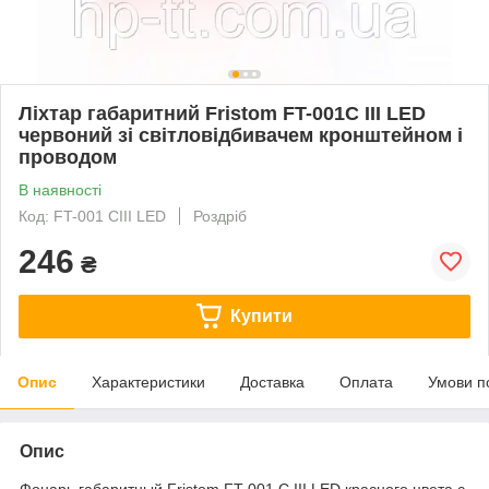
Ліхтар габаритний Fristom FT-001C III LED
червоний зі світловідбивачем кронштейном і
проводом
В наявності
Код: FT-001 CIII LED
Роздріб
246
₴
Купити
Опис
Характеристики
Доставка
Оплата
Умови п
Опис
Фонарь габаритный Fristom FT-001 C III LED красного цвета с