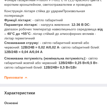
коротким кронштейном, светоотражателем и проводом.
Конструкція ліхтаря стійка до ударамПроизвольная
поляризація
Функції ліхтаря:
- світло габаритний
Параметри ліхтаря:
- напруга живлення:
12-36 В DC
-
діапазон робочих температур навколишнього середовища
від
– 40°C до +55°C
- ліхтар стійкий до атмосферних впливів -
ліхтар герметичний
Споживання струму:
- світло габаритний жовтий або
червоний:
12В/24В = 0,02 А/0,02 А
- світло габаритний білий:
12В/24В = 0,04 А/0,04 А
Споживана потужність (номінальна потужність):
- світло
габаритний жовтий або червоний:
12В/24В= 0,25 Вт/0,5 Вт
-
світло габаритний білий:
12В/24В= 0,5 Вт/1Вт
Приховати
Характеристики
Основні