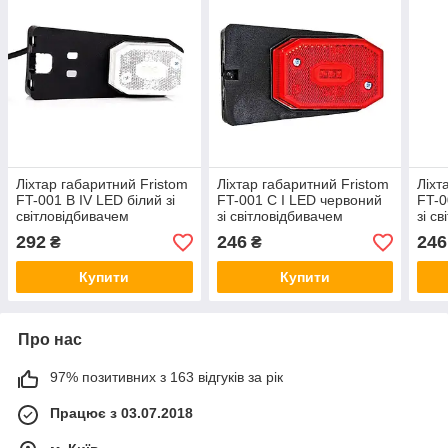
Ліхтар габаритний Fristom
Ліхтар габаритний Fristom
Ліхт
FT-001 B IV LED білий зі
FT-001 C I LED червоний
FT-0
світловідбивачем
зі світловідбивачем
зі с
кронштейном і проводом
кронштейном і проводом
крон
292
246
246
₴
₴
Купити
Купити
Про нас
97% позитивних з 163 відгуків за рік
Працює з 03.07.2018