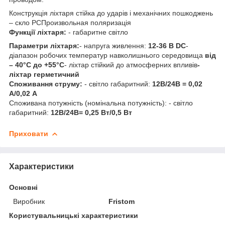
Конструкція ліхтаря стійка до ударів і механічних пошкоджень
– скло РСПроизвольная поляризація
Функції ліхтаря:
- габаритне світло
Параметри ліхтаря:
- напруга живлення:
12-36 В DC
-
діапазон робочих температур навколишнього середовища
від
– 40°C до +55°C
- ліхтар стійкий до атмосферних впливів
-
ліхтар герметичний
Споживання струму:
- світло габаритний:
12В/24В = 0,02
А/0,02 А
Споживана потужність (номінальна потужність): - світло
габаритний:
12В/24В= 0,25 Вт/0,5 Вт
Приховати
Характеристики
Основні
Виробник
Fristom
Користувальницькі характеристики