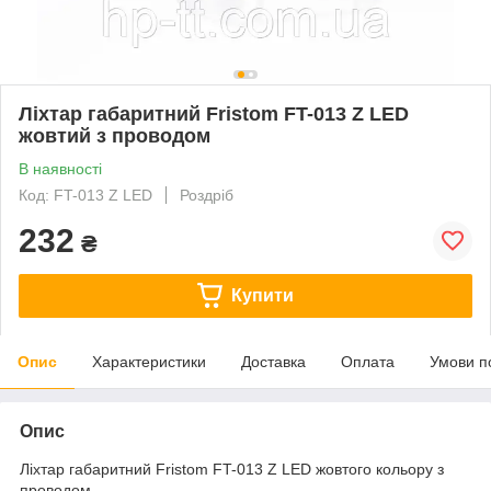
Ліхтар габаритний Fristom FT-013 Z LED
жовтий з проводом
В наявності
Код: FT-013 Z LED
Роздріб
232
₴
Купити
Опис
Характеристики
Доставка
Оплата
Умови п
Опис
Ліхтар габаритний Fristom FT-013 Z LED жовтого кольору з
проводом.