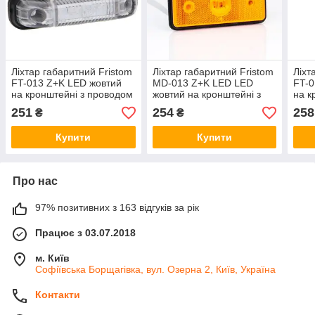
Ліхтар габаритний Fristom
Ліхтар габаритний Fristom
Ліхт
FT-013 Z+K LED жовтий
MD-013 Z+K LED LED
FT-0
на кронштейні з проводом
жовтий на кронштейні з
на к
проводом
251
254
258
₴
₴
Купити
Купити
Про нас
97% позитивних з 163 відгуків за рік
Працює з 03.07.2018
м. Київ
Софіївська Борщагівка, вул. Озерна 2, Київ, Україна
Контакти