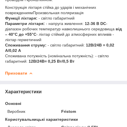
Конструкція ліхтаря стійка до ударів і механічних
повреждениямПроизвольная поляризація
Функції ліхтаря:
- світло габаритний
Параметри ліхтаря:
- напруга живлення:
12-36 В DC
-
діапазон робочих температур навколишнього середовища
від
– 40°C до +55°C
- ліхтар стійкий до атмосферних впливів -
ліхтар герметичний
Споживання струму:
- світло габаритний:
12В/24В = 0,02
А/0,02 А
Споживана потужність (номінальна потужність): - світло
габаритний:
12В/24В= 0,25 Вт/0,5 Вт
Приховати
Характеристики
Основні
Виробник
Fristom
Користувальницькі характеристики