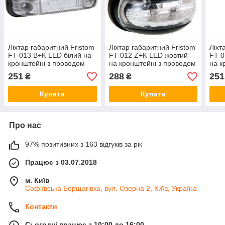
Ліхтар габаритний Fristom
Ліхтар габаритний Fristom
Ліхт
FT-013 B+K LED білий на
FT-012 Z+K LED жовтий
FT-0
кронштейні з проводом
на кронштейні з проводом
на к
251
288
251
₴
₴
Купити
Купити
Про нас
97% позитивних з 163 відгуків за рік
Працює з 03.07.2018
м. Київ
Софіївська Борщагівка, вул. Озерна 2, Київ, Україна
Контакти
Сьогодні працює з 10:00 до 16:00