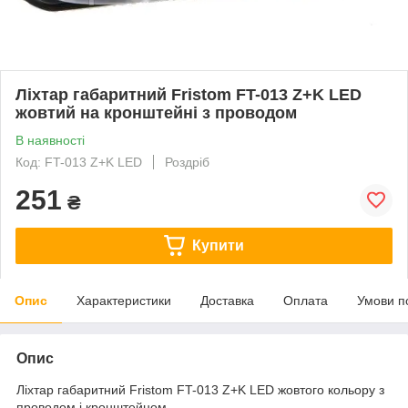
Ліхтар габаритний Fristom FT-013 Z+K LED
жовтий на кронштейні з проводом
В наявності
Код: FT-013 Z+K LED
Роздріб
251
₴
Купити
Опис
Характеристики
Доставка
Оплата
Умови п
Опис
Ліхтар габаритний Fristom FT-013 Z+K LED жовтого кольору з
проводом і кронштейном.