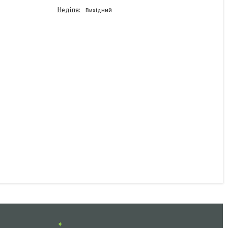
Неділя
Вихідний
Важіль AL-KO торсійної
осі AL-KO для осей 1500
кг лівий 1804815
В наявності
4 077 ₴
КУПИТИ
➧