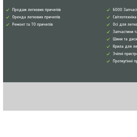
Продаж легкових причепів
6000 Запчаст
Оренда легкових причепів
Світлотехнік
Ремонт та ТО причепів
Осі для легк
Запчастини т
Шини та диск
Крила для л
Зчіпні прист
Протиугінні п