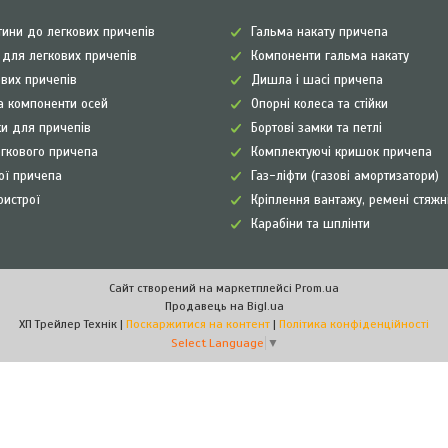
ини до легкових причепів
Гальма накату причепа
а для легкових причепів
Компоненти гальма накату
ових причепів
Дишла і шасі причепа
а компоненти осей
Опорні колеса та стійки
и для причепів
Бортові замки та петлі
егкового причепа
Комплектуючі кришок причепа
рої причепа
Газ-ліфти (газові амортизатори)
ристрої
Кріплення вантажу, ремені стяжн
Карабіни та шплінти
Сайт створений на маркетплейсі
Prom.ua
Продавець на Bigl.ua
ХП Трейлер Технік |
Поскаржитися на контент
|
Політика конфіденційності
Select Language
▼