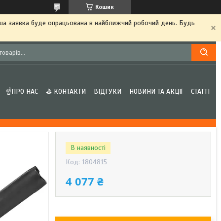
Кошик
аша заявка буде опрацьована в найближчий робочий день. Будь
☝ПРО НАС
⛳ КОНТАКТИ
ВІДГУКИ
НОВИНИ ТА АКЦІЇ
СТАТТІ
В наявності
Код:
1804815
4 077 ₴