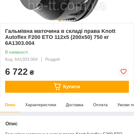
Гальмівна маточина в складі права Knott
Autoflex F200 EТО 112x5 (200x50) 750 кг
6A1303.004
В наявності
Код: 6A1303.004
Роздріб
6 722
₴
Купити
Опис
Характеристики
Доставка
Оплата
Умови п
Опис
Гальмівна маточина в складі права Knott Autoflex F200 EТО