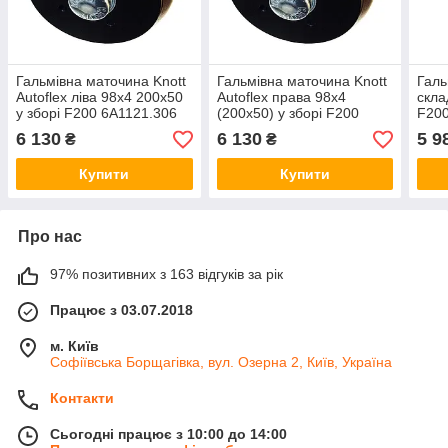
Гальмівна маточина Knott
Гальмівна маточина Knott
Галь
Autoflex ліва 98x4 200x50
Autoflex права 98x4
скла
у зборі F200 6A1121.306
(200x50) у зборі F200
F200
6A1121.305
кг 6
6 130
6 130
5 9
₴
₴
Купити
Купити
Про нас
97% позитивних з 163 відгуків за рік
Працює з 03.07.2018
м. Київ
Софіївська Борщагівка, вул. Озерна 2, Київ, Україна
Контакти
Сьогодні працює з 10:00 до 14:00