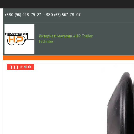
+380 (96) 928-79-27
+380 (63) 567-78-07
Интернет-магазин «HP Trailer
Technik»
❱❱❱ ✰ № ❶