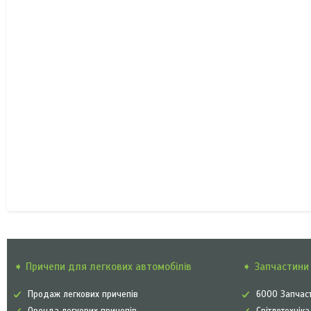
➧ Причепи для легкових автомобілів
➧ Запчастини 
Продаж легкових причепів
6000 Запчаст