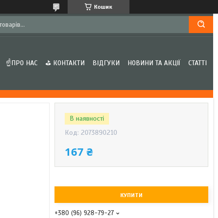
Кошик
☝ПРО НАС
⛳ КОНТАКТИ
ВІДГУКИ
НОВИНИ ТА АКЦІЇ
СТАТТІ
В наявності
Код:
2073890210
167 ₴
КУПИТИ
+380 (96) 928-79-27