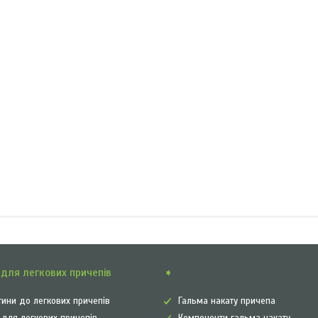
для легкових причепів
➧
ини до легкових причепів
Гальма накату причепа