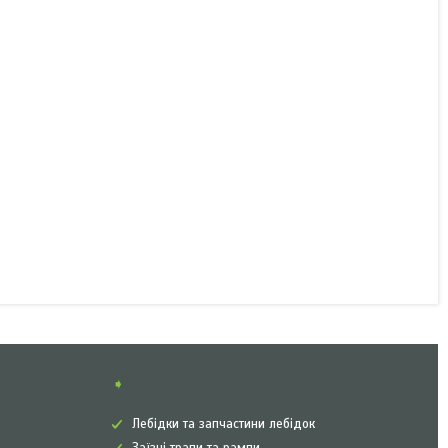
Пильник гальма наката
AL-KO 60S/90S
2073890210
В наявності
167 ₴
КУПИТИ
➧
Лебідки та запчастини лебідок