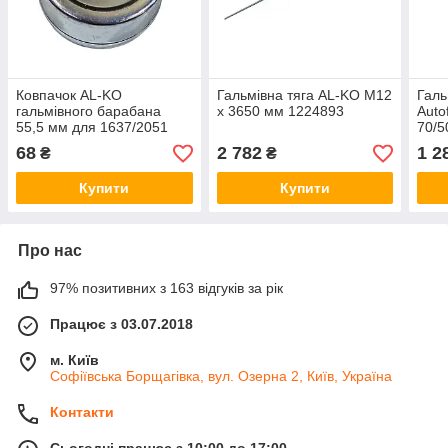
Ковпачок AL-KO
Гальмівна тяга AL-KO М12
Галь
гальмівного барабана
x 3650 мм 1224893
Auto
55,5 мм для 1637/2051
70/5
581197
68
2 782
1 2
₴
₴
Купити
Купити
Про нас
97% позитивних з 163 відгуків за рік
Працює з 03.07.2018
м. Київ
Софіївська Борщагівка, вул. Озерна 2, Київ, Україна
Контакти