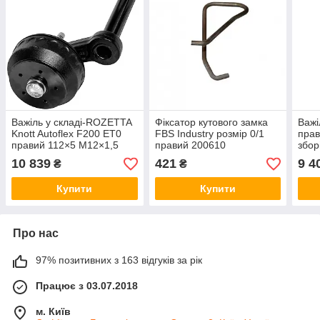
Важіль у складі-ROZETTA
Фіксатор кутового замка
Важі
Knott Autoflex F200 ET0
FBS Industry розмір 0/1
прав
правий 112×5 M12×1,5
правий 200610
збор
1500 кг 6AG028.002
10 839
421
9 4
₴
₴
Купити
Купити
Про нас
97% позитивних з 163 відгуків за рік
Працює з 03.07.2018
м. Київ