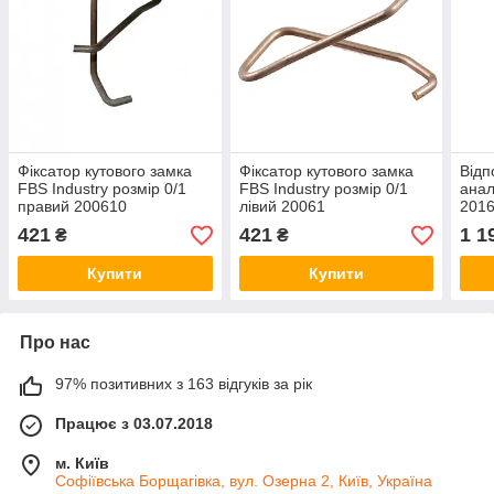
Фіксатор кутового замка
Фіксатор кутового замка
Відп
FBS Industry розмір 0/1
FBS Industry розмір 0/1
анал
правий 200610
лівий 20061
201
421
421
1 1
₴
₴
Купити
Купити
Про нас
97% позитивних з 163 відгуків за рік
Працює з 03.07.2018
м. Київ
Софіївська Борщагівка, вул. Озерна 2, Київ, Україна