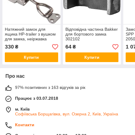
Натяжний замок для
Відповідна частина Bakker
Замо
ящика HP-trailer з вушком
для бортового замка
SPP 
для замка, неіржавка
302102
2050
сталь, 95 мм AL2445+ZN
330
64
1 0
₴
₴
Купити
Купити
Про нас
97% позитивних з 163 відгуків за рік
Працює з 03.07.2018
м. Київ
Софіївська Борщагівка, вул. Озерна 2, Київ, Україна
Контакти