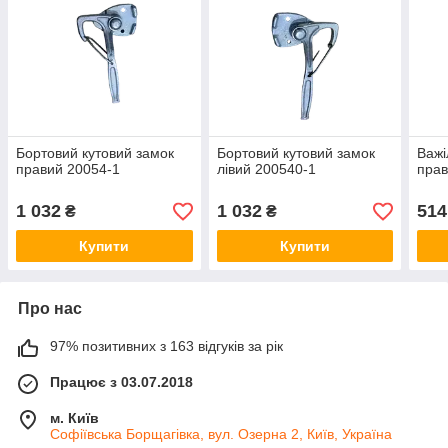
Бортовий кутовий замок
Бортовий кутовий замок
Важі
правий 20054-1
лівий 200540-1
прав
1 032
1 032
514
₴
₴
Купити
Купити
Про нас
97% позитивних з 163 відгуків за рік
Працює з 03.07.2018
м. Київ
Софіївська Борщагівка, вул. Озерна 2, Київ, Україна