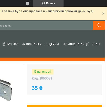
Кошик
аша заявка буде опрацьована в найближчий робочий день. Будь
☝ПРО НАС
⛳ КОНТАКТИ
ВІДГУКИ
НОВИНИ ТА АКЦІЇ
СТАТТІ
В наявності
Код:
1860081
35 ₴