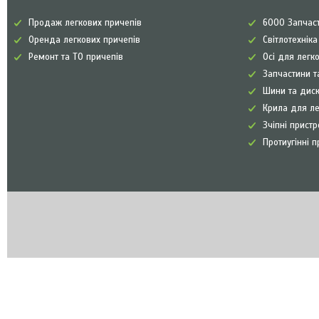
Продаж легкових причепів
6000 Запчаст
Оренда легкових причепів
Світлотехнік
Ремонт та ТО причепів
Осі для легк
Запчастини т
Шини та диск
Крила для л
Зчіпні прист
Протиугінні п