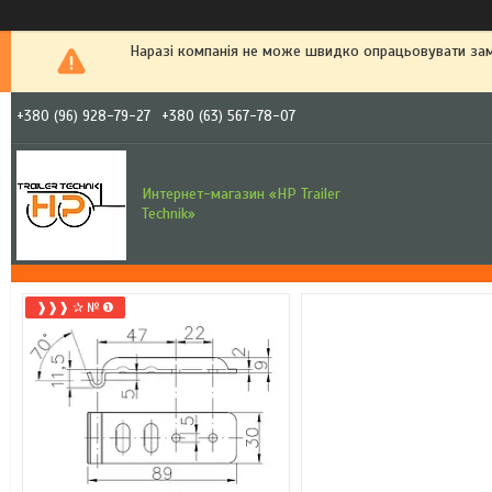
Наразі компанія не може швидко опрацьовувати зам
+380 (96) 928-79-27
+380 (63) 567-78-07
Интернет-магазин «HP Trailer
Technik»
❱❱❱ ✰ № ❶