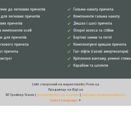
ини до легкових причепів
Гальма накату причепа
а для легкових причепів
Компоненти гальма накату
ових причепів
Дишла і шасі причепа
а компоненти осей
Опорні колеса та стійки
и для причепів
Бортові замки та петлі
егкового причепа
Комплектуючі кришок причепа
рої причепа
Газ-ліфти (газові амортизатори)
ристрої
Кріплення вантажу, ремені стяжн
Карабіни та шплінти
Сайт створений на маркетплейсі
Prom.ua
Продавець на Bigl.ua
ХП Трейлер Технік |
Поскаржитися на контент
|
Політика конфіденційності
Select Language
▼