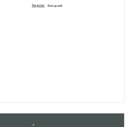
Неділя
Вихідний
Відповідна частина
бортового замка
Winterhoff BVG 60-A
1860081
В наявності
35 ₴
КУПИТИ
➧