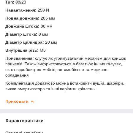
Тип:
08/20
Навантаження:
250 N
Повна довжина:
205 мм
Довжина штока:
80 мм
Діаметр штока:
8 мм
Діаметр циліндра:
20 мм
Внутрішня різь:
М6
Призначення:
слугує як утримувальний механізм для кришок
причепів. Також використовується в багатьох інших галузях,
як-от виробництво меблів, автомобільне та медичне
обладнання
Комплектація
додатково можна встановити вушка, шарніри,
вилки амортизатора та інші варіанти кріплень.
Приховати
Характеристики
Основні атрибути