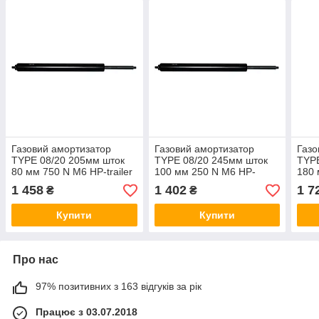
Газовий амортизатор
Газовий амортизатор
Газо
TYPE 08/20 205мм шток
TYPE 08/20 245мм шток
TYPE
80 мм 750 N М6 HP-trailer
100 мм 250 N М6 HP-
180 
210014
trailer 11009666 (210021)
trai
1 458
1 402
1 7
₴
₴
Купити
Купити
Про нас
97% позитивних з 163 відгуків за рік
Працює з 03.07.2018