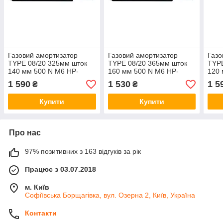
Газовий амортизатор
Газовий амортизатор
Газо
TYPE 08/20 325мм шток
TYPE 08/20 365мм шток
TYPE
140 мм 500 N М6 HP-
160 мм 500 N М6 HP-
120 
trailer 210043
trailer 11010071 (210053)
trai
1 590
1 530
1 5
₴
₴
Купити
Купити
Про нас
97% позитивних з 163 відгуків за рік
Працює з 03.07.2018
м. Київ
Софіївська Борщагівка, вул. Озерна 2, Київ, Україна
Контакти