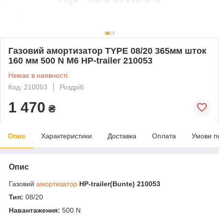
Газовий амортизатор TYPE 08/20 365мм шток
160 мм 500 N М6 HP-trailer 210053
Немає в наявності
Код: 210053
Роздріб
1 470
₴
Опис
Характеристики
Доставка
Оплата
Умови п
Опис
Газовий
амортизатор
HP-trailer(Bunte) 210053
Тип:
08/20
Навантаження:
500 N