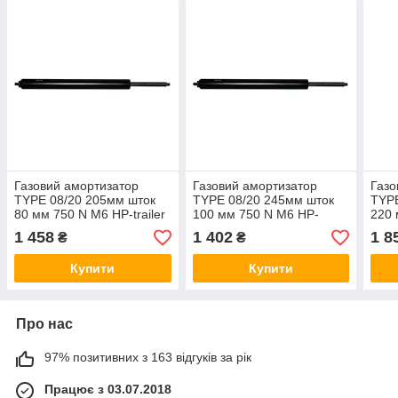
Газовий амортизатор
Газовий амортизатор
Газо
TYPE 08/20 205мм шток
TYPE 08/20 245мм шток
TYPE
80 мм 750 N М6 HP-trailer
100 мм 750 N М6 HP-
220 
210014
trailer 11010070 (210024)
trai
1 458
1 402
1 8
₴
₴
Купити
Купити
Про нас
97% позитивних з 163 відгуків за рік
Працює з 03.07.2018