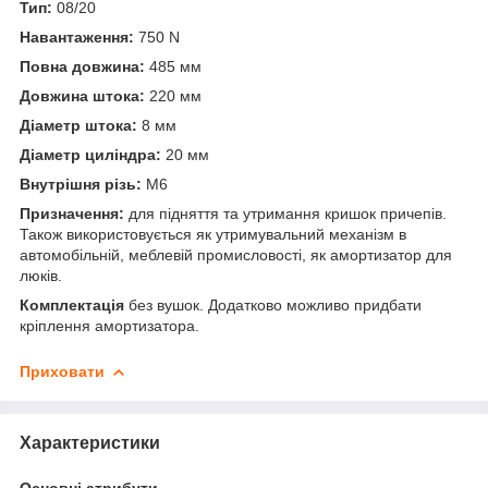
Тип:
08/20
Навантаження:
750 N
Повна довжина:
485 мм
Довжина штока:
220 мм
Діаметр штока:
8 мм
Діаметр циліндра:
20 мм
Внутрішня різь:
М6
Призначення:
для підняття та утримання кришок причепів.
Також використовується як утримувальний механізм в
автомобільній, меблевій промисловості, як амортизатор для
люків.
Комплектація
без вушок. Додатково можливо придбати
кріплення амортизатора.
Приховати
Характеристики
Основні атрибути