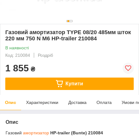
Газовий амортизатор TYPE 08/20 485мм шток
220 мм 750 N М6 HP-trailer 210084
В наявності
Код: 210084
Роздріб
1 855
₴
Купити
Опис
Характеристики
Доставка
Оплата
Умови п
Опис
Газовий
амортизатор
HP-trailer (Bunte) 210084