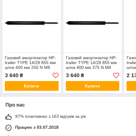
Газовий амортизатор HP-
Газовий амортизатор HP-
Газо
trailer TYPE 14/28 855 мм
trailer TYPE 14/28 855 мм
trai
шток 400 мм 250 N М8
шток 400 мм 375 N М8
шток
11007455 (210261)
11010108 (210262)
210
3 640
3 640
2 1
₴
₴
Купити
Купити
Про нас
97% позитивних з 163 відгуків за рік
Працює з 03.07.2018