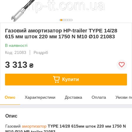
Газовий амортизатор HP-trailer TYPE 14/28
615 мм шток 220 мм 1750 N М10 Ø10 21083
В наявності
Код: 21083
Роздріб
3 313
₴
Купити
Опис
Характеристики
Доставка
Оплата
Умови п
Опис
Газовий
амортизатор
TYPE 14/28 615мм шток 220 мм 1750 N
М10 Ø10 HP-trailer 21083