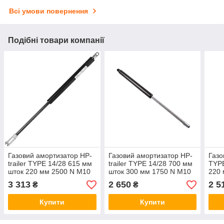
Всі умови повернення
Подібні товари компанії
Газовий амортизатор HP-
Газовий амортизатор HP-
Газо
trailer TYPE 14/28 615 мм
trailer TYPE 14/28 700 мм
TYPE
шток 220 мм 2500 N М10
шток 300 мм 1750 N М10
220 
Ø10 21086
Ø 8 мм HP-trailer
N HP
3 313
2 650
2 5
₴
₴
11002938
Купити
Купити