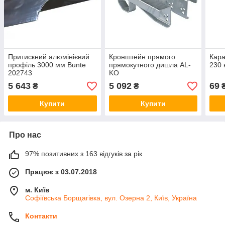
Притискний алюмінієвий
Кронштейн прямого
Кара
профіль 3000 мм Bunte
прямокутного дишла AL-
230 
202743
KO
80*140/80*160/100*160/120*160
5 643
5 092
69
₴
₴
до осі 1300/1500 кг.
249117
Купити
Купити
Про нас
97% позитивних з 163 відгуків за рік
Працює з 03.07.2018
м. Київ
Софіївська Борщагівка, вул. Озерна 2, Київ, Україна
Контакти