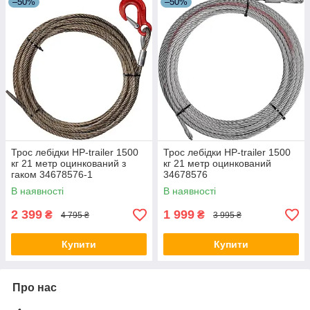
–50%
–50%
Трос лебідки HP-trailer 1500
Трос лебідки HP-trailer 1500
кг 21 метр оцинкований з
кг 21 метр оцинкований
гаком 34678576-1
34678576
В наявності
В наявності
2 399
1 999
₴
₴
4 795 ₴
3 995 ₴
Купити
Купити
Про нас