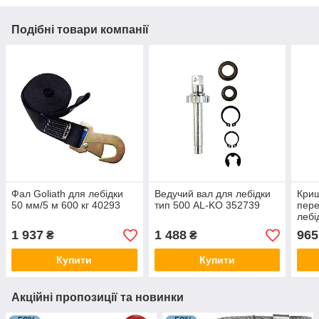
Подібні товари компанії
Фал Goliath для лебідки
Ведучий вал для лебідки
Криш
50 мм/5 м 600 кг 40293
тип 500 AL-KO 352739
пере
лебі
165
1 937
1 488
965
₴
₴
Купити
Купити
Акційні пропозиції та новинки