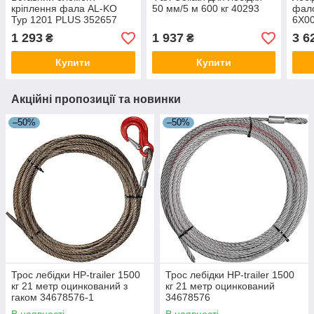
кріплення фала AL-KO
50 мм/5 м 600 кг 40293
фало
Typ 1201 PLUS 352657
6X0
1 293
1 937
3 6
₴
₴
Купити
Купити
Акційні пропозиції та новинки
–50%
–50%
Трос лебідки HP-trailer 1500
Трос лебідки HP-trailer 1500
кг 21 метр оцинкований з
кг 21 метр оцинкований
гаком 34678576-1
34678576