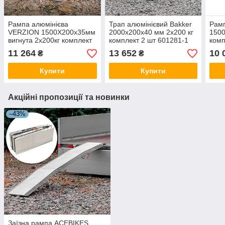
Рампа алюмінієва
Трап алюмінієвий Bakker
Рамп
VERZION 1500X200х35мм
2000х200х40 мм 2х200 кг
1500
вигнута 2х200кг комплект
комплект 2 шт 601281-1
комп
2 шт 1732817
11 264
13 652
10 
₴
₴
Купити
Купити
Акційні пропозиції та новинки
–43%
Заїзна рампа ACEBIKES