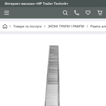
Интернет-магазин «HP Trailer Technik»
Товари та послуги
ЗАЇЗНІ ТРАПИ І РАМПИ
Рампа алю