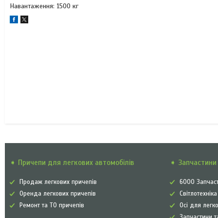
Навантаження: 1500 кг
➧ Причепи для легкових автомобілів
➧ Запчастини 
Продаж легкових причепів
6000 Запчаст
Оренда легкових причепів
Світлотехнік
Ремонт та ТО причепів
Осі для легк
Запчастини т