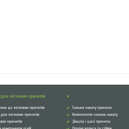
для легкових причепів
➧
ини до легкових причепів
Гальма накату причепа
а для легкових причепів
Компоненти гальма накату
ових причепів
Дишла і шасі причепа
а компоненти осей
Опорні колеса та стійки