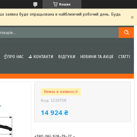
Кошик
аша заявка буде опрацьована в найближчий робочий день. Будь
☝ПРО НАС
⛳ КОНТАКТИ
ВІДГУКИ
НОВИНИ ТА АКЦІЇ
СТАТТІ
Немає в наявності
Код:
1224708
14 924 ₴
+380 (96) 928-79-27