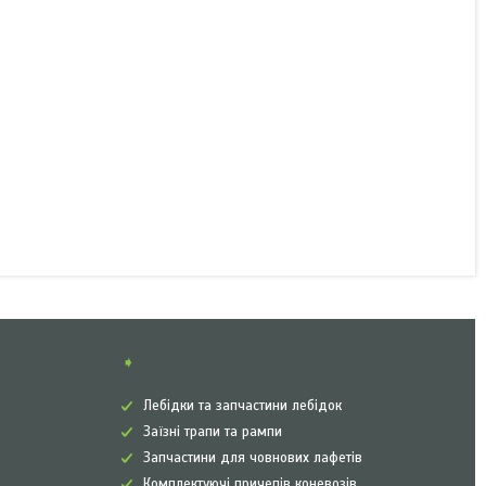
Рампа алюмінієва пряма
Profi 2020x300 мм
Немає в наявності
14 924 ₴
➧
Лебідки та запчастини лебідок
Заїзні трапи та рампи
Запчастини для човнових лафетів
Комплектуючі причепів коневозів