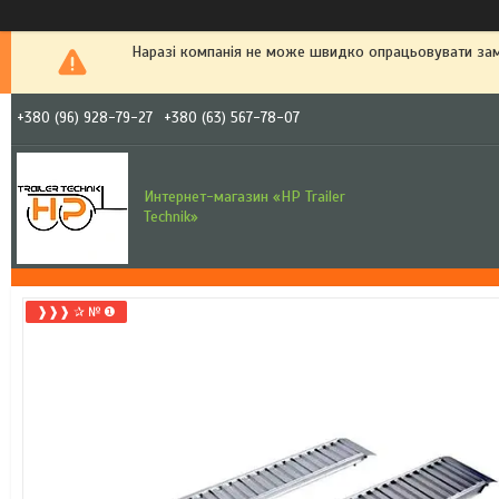
Наразі компанія не може швидко опрацьовувати зам
+380 (96) 928-79-27
+380 (63) 567-78-07
Интернет-магазин «HP Trailer
Technik»
❱❱❱ ✰ № ❶