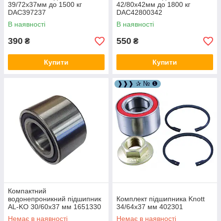
39/72x37мм до 1500 кг
42/80x42мм до 1800 кг
DAC397237
DAC42800342
В наявності
В наявності
390
550
₴
₴
Купити
Купити
❱❱❱ ✰ № ❶
Компактний
водонепроникний підшипник
Комплект підшипника Knott
AL-KO 30/60х37 мм 1651330
34/64x37 мм 402301
Немає в наявності
Немає в наявності