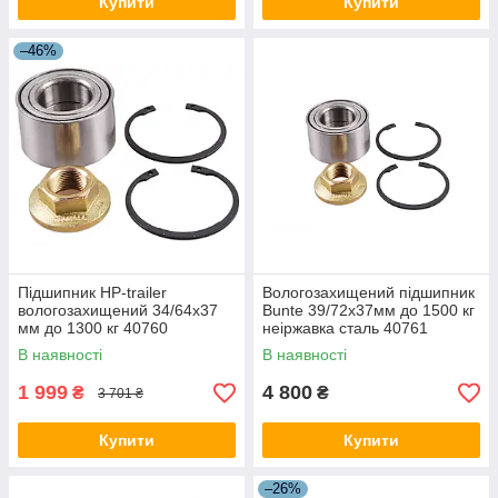
Купити
Купити
–46%
Підшипник HP-trailer
Вологозахищений підшипник
вологозахищений 34/64x37
Bunte 39/72x37мм до 1500 кг
мм до 1300 кг 40760
неіржавка сталь 40761
В наявності
В наявності
1 999
4 800
₴
₴
3 701 ₴
Купити
Купити
–26%