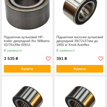
Підшипник кульковий HP-
Підшипник маточки кульковий
trailer дворядний Ifor Williams
дворядний 39/72x37мм до
42/76х39м 60611
1800 кг Knott Autoflex
6X0500.007
В наявності
В наявності
3 535
391
₴
₴
Купити
Купити