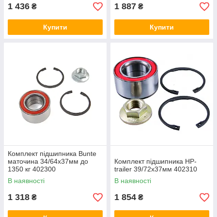
1 436
1 887
₴
₴
Купити
Купити
Комплект підшипника Bunte
маточина 34/64x37мм до
Комплект підшипника HP-
1350 кг 402300
trailer 39/72x37мм 402310
В наявності
В наявності
1 318
1 854
₴
₴