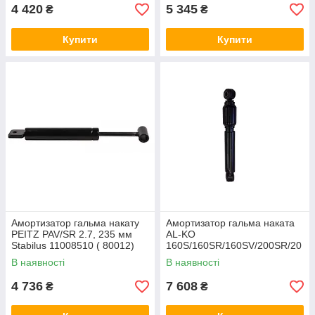
4 420
5 345
₴
₴
Купити
Купити
Амортизатор гальма накату
Амортизатор гальма наката
PEITZ PAV/SR 2.7, 235 мм
AL-KO
Stabilus 11008510 ( 80012)
160S/160SR/160SV/200SR/20
0SV Stabilus 11009209
В наявності
В наявності
(80521)
4 736
7 608
₴
₴