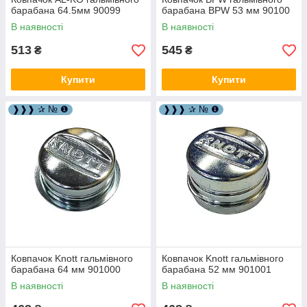
барабана 64.5мм 90099
барабана BPW 53 мм 90100
В наявності
В наявності
513
545
₴
₴
Купити
Купити
❱❱❱ ✰ № ❶
❱❱❱ ✰ № ❶
Ковпачок Knott гальмівного
Ковпачок Knott гальмівного
барабана 64 мм 901000
барабана 52 мм 901001
В наявності
В наявності