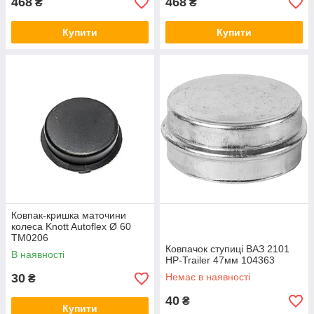
468
468
₴
₴
Купити
Купити
Ковпак-кришка маточини
колеса Knott Autoflex Ø 60
TM0206
Ковпачок ступиці ВАЗ 2101
В наявності
HP-Trailer 47мм 104363
30
Немає в наявності
₴
40
₴
Купити