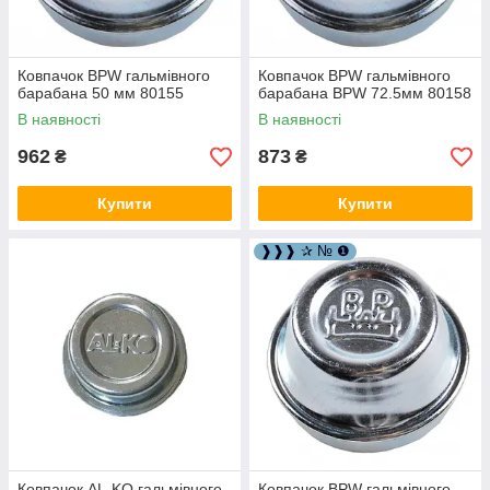
Ковпачок BPW гальмівного
Ковпачок BPW гальмівного
барабана 50 мм 80155
барабана BPW 72.5мм 80158
В наявності
В наявності
962
873
₴
₴
Купити
Купити
❱❱❱ ✰ № ❶
Ковпачок AL-KO гальмівного
Ковпачок BPW гальмівного