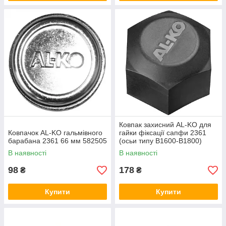
Ковпак захисний AL-KO для
Ковпачок AL-KO гальмівного
гайки фіксації сапфи 2361
барабана 2361 66 мм 582505
(осьи типу B1600-B1800)
582542
В наявності
В наявності
98
178
₴
₴
Купити
Купити