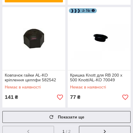
❱❱❱ ✰ № ❶
Ковпачок гайки AL-KO
Кришка Knott для RB 200 x
кріплення цеппфи 582542
500 Knott/AL-KO 70049
Немає в наявності
Немає в наявності
141
77
₴
₴
Показати ще
1
/ 2