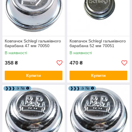
Ковпачок Schlegl гальмівного
Ковпачок Schlegl гальмівного
барабана 47 мм 70050
барабана 52 мм 70051
В наявності
В наявності
358
470
₴
₴
Купити
Купити
❱❱❱ ✰ № ❶
❱❱❱ ✰ № ❶