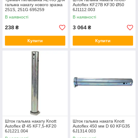
гальма накату нового зразка
Autoflex KF27B KF30 Ø50
251S, 251G 695259
6J1112.003
В наявності
В наявності
238
3 064
₴
₴
Купити
Купити
Шток гальма накату Knott
Шток гальма наката Knott
Autoflex Ø 45 KF7,5-KF20
Autoflex 450 мм D 60 KFG35
6J1221.004
6J1314.003