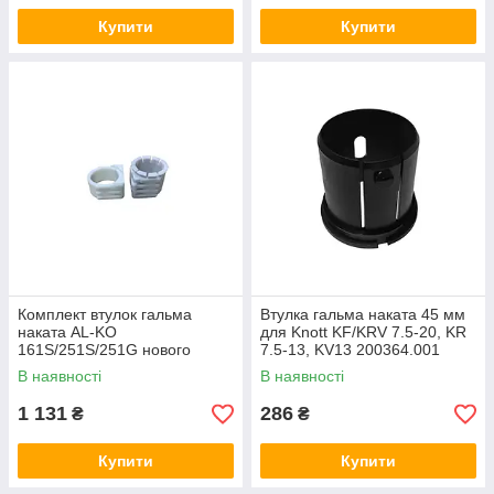
Купити
Купити
Комплект втулок гальма
Втулка гальма наката 45 мм
наката AL-KO
для Knott KF/KRV 7.5-20, KR
161S/251S/251G нового
7.5-13, KV13 200364.001
зразка 1731969
В наявності
В наявності
1 131
286
₴
₴
Купити
Купити