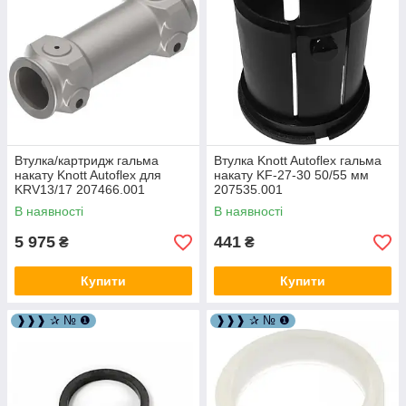
Втулка/картридж гальма
Втулка Knott Autoflex гальма
накату Knott Autoflex для
накату KF-27-30 50/55 мм
KRV13/17 207466.001
207535.001
В наявності
В наявності
5 975
441
₴
₴
Купити
Купити
❱❱❱ ✰ № ❶
❱❱❱ ✰ № ❶