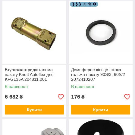
❱❱❱ ✰ № ❶
Втулка/картридж гальма
Демпферне кільце штока
накату Knott Autoflex для
гальма накату 90S/3, 60S/2
KFGL35A 204811.001
2072410207
В наявності
В наявності
6 682
176
₴
₴
Купити
Купити