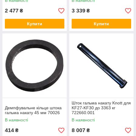
В наявності
В наявності
2 477
3 339
₴
₴
Купити
Купити
Шток гальма накату Knott для
Демпфувальне кільце штока
KF27-KF30 до 3363 кг
гальма накату 45 мм 70026
722660.001
В наявності
В наявності
414
8 007
₴
₴