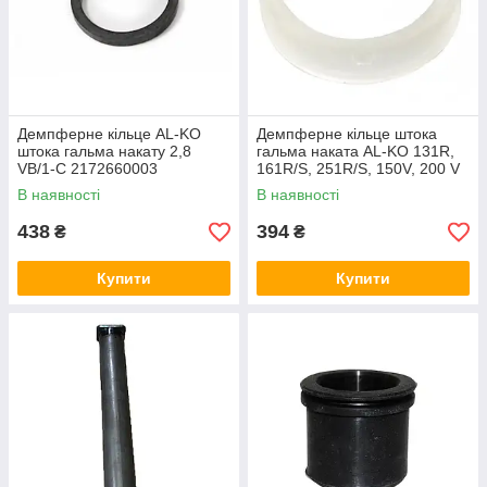
Демпферне кільце AL-KO
Демпферне кільце штока
штока гальма накату 2,8
гальма наката AL-KO 131R,
VB/1-C 2172660003
161R/S, 251R/S, 150V, 200 V
371372
В наявності
В наявності
438
394
₴
₴
Купити
Купити