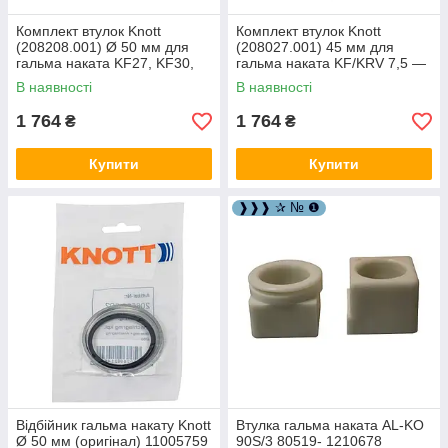
Комплект втулок Knott
Комплект втулок Knott
(208208.001) Ø 50 мм для
(208027.001) 45 мм для
гальма наката KF27, KF30,
гальма наката KF/KRV 7,5 —
KRV30 10018318
20, KV13 10070921
В наявності
В наявності
1 764
1 764
₴
₴
Купити
Купити
❱❱❱ ✰ № ❶
Відбійник гальма накату Knott
Втулка гальма наката AL-KO
Ø 50 мм (оригінал) 11005759
90S/3 80519- 1210678