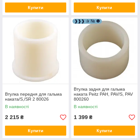
Купити
Купити
❱❱❱ ✰ № ❶
Втулка задня для гальма
Втулка передня для гальма
наката Peitz PAH, PAV/S, PAV
наката/S,/SR 2 80026
800260
В наявності
В наявності
2 215
1 399
₴
₴
Купити
Купити