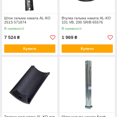
Шток гальма наката AL-KO
Втулка гальма наката AL-KO
251S 571874
101 VB, 200 SR/B 65576
В наявності
В наявності
7 524
1 969
₴
₴
Купити
Купити
Тримач пильовика AL-KO для
Шток гальма наката Knott-