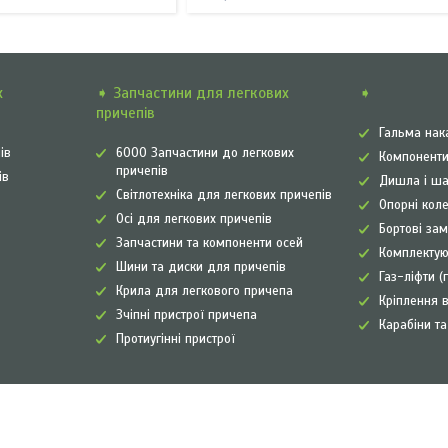
х
➧ Запчастини для легкових
➧
причепів
Гальма нак
ів
6000 Запчастини до легкових
Компоненти
причепів
ів
Дишла і ша
Світлотехніка для легкових причепів
Опорні коле
Осі для легкових причепів
Бортові зам
Запчастини та компоненти осей
Комплектую
Шини та диски для причепів
Газ-ліфти (
Крила для легкового причепа
Кріплення в
Зчіпні пристрої причепа
Карабіни т
Протиугінні пристрої