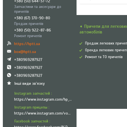
+380 (50) 644-37-72
Запчастини та аксесуари до
причепів
+380 (67) 170-90-80
Продаж причепів
➧ Причепи для легкови
+380 (50) 922-87-86
автомобілів
Ремонт причепів
Продаж легкових причеп
https://hptt.ua
Оренда легкових причеп
box@hptt.ua
Ремонт та ТО причепів
+380969287927
+380969287927
+380969287927
Інші види зв'язку
Instagram запчастей
https://www.instagram.com/hp_trailer_technik/
Instagram прицепы
https://www.instagram.com/vozyk.ua/
Facebook запчастей