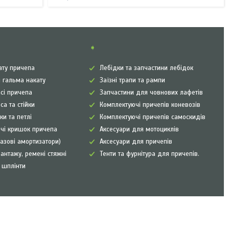
➧
ату причепа
Лебідки та запчастини лебідок
 гальма накату
Заїзні трапи та рампи
сі причепа
Запчастини для човнових лафетів
са та стійки
Комплектуючі причепів коневозів
ки та петлі
Комплектуючі причепів самоскидів
чі кришок причепа
Аксесуари для мотоциклів
газові амортизатори)
Аксесуари для причепів
антажу, ремені стяжні
Тенти та фурнітура для причепів.
а шплінти