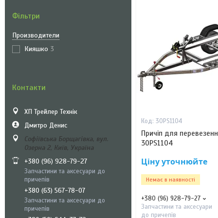
Фільтри
Производители
Кияшко
3
Контакти
ХП Трейлер Технік
30PS1104
Дмитро Денис
Причіп для перевезенн
Софіївська Борщагівка, вул.
30PS1104
Озерна 2, Київ, Україна
Ціну уточнюйте
+380 (96) 928-79-27
Запчастини та аксесуари до
причепів
Немає в наявності
+380 (63) 567-78-07
+380 (96) 928-79-27
Запчастини та аксесуари до
Запчастини та аксесуари
причепів
до причепів