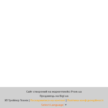
Сайт створений на маркетплейсі
Prom.ua
Продавець на Bigl.ua
ХП Трейлер Технік |
Поскаржитися на контент
|
Політика конфіденційності
Select Language
▼