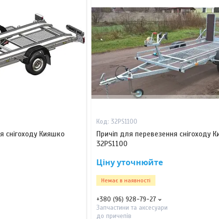
32РS1100
я снігоходу Кияшко
Причіп для перевезення снігоходу 
32PS1100
Ціну уточнюйте
Немає в наявності
+380 (96) 928-79-27
Запчастини та аксесуари
до причепів