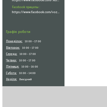
https://www.facebook.com/%D0%A5%D0%9F-%D0%A2%D1%80%D0%B5%D0%B9%D0%BB%D0%B5%D1%80-%D0%A2%D0%B5%D1%85%D0%BD%D1%96%D0%BA-101335951999545
Facebook прицепы
https://www.facebook.com/vozyk.ua/
Графік роботи
Понеділок
10:00
17:00
Вівторок
10:00
17:00
Середа
10:00
17:00
Четвер
10:00
17:00
Пʼятниця
10:00
16:00
Субота
10:00
14:00
Неділя
Вихідний