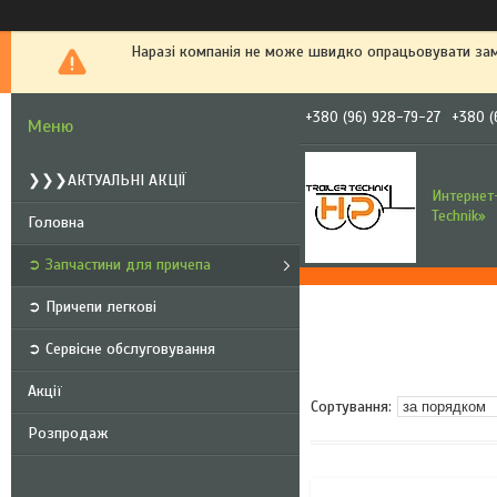
Наразі компанія не може швидко опрацьовувати зам
+380 (96) 928-79-27
+380 (
❯❯❯АКТУАЛЬНІ АКЦІЇ
Интернет-
Technik»
Головна
➲ Запчастини для причепа
➲ Причепи легкові
➲ Сервісне обслуговування
Акції
Розпродаж