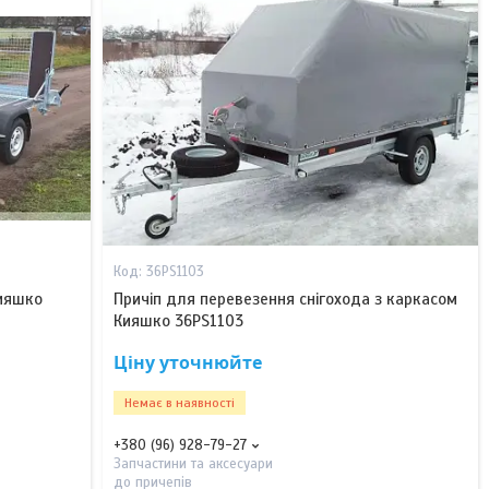
36РS1103
Кияшко
Причіп для перевезення снігохода з каркасом
Кияшко 36PS1103
Ціну уточнюйте
Немає в наявності
+380 (96) 928-79-27
Запчастини та аксесуари
до причепів