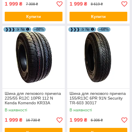
1 999
1 999
₴
₴
7 308 ₴
8 619 ₴
Купити
Купити
❱❱❱ ✰ № ❶
–88%
❱❱❱ ✰ № ❶
–68%
Шина для легкового причепа
Шина для легкового причепа
225/55 R12C 10PR 112 N
155/R13C 6PR 91N Security
Kenda Komendo KR33A
TR-603 30317
30313
В наявності
В наявності
1 999
1 999
₴
₴
16 730 ₴
6 306 ₴