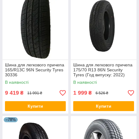
Шина для легкового причепа
Шина для легкового причепа
165/R13C 96N Security Tyres
175/70 R13 86N Security
30336
Tyres (Год випуску: 2022)
30339
В наявності
В наявності
9 419
1 999
₴
₴
11 991 ₴
6 526 ₴
Купити
Купити
–78%