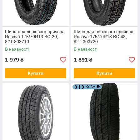
Шина для легкового причепа
Шина для легкового причепа
Rosava 175/70R13 BC-20,
Rosava 175/70R13 BC-48,
82T 303710
82T 303720
В наявності
В наявності
1 979
1 891
₴
₴
Купити
Купити
❱❱❱ ✰ № ❶