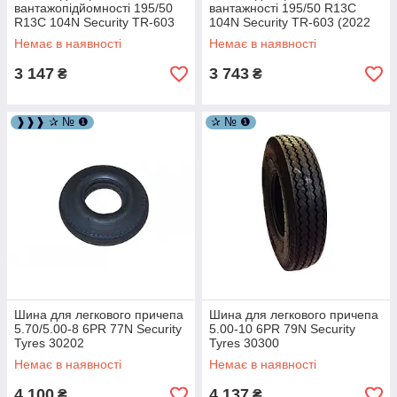
вантажопідйомності 195/50
вантажності 195/50 R13C
R13C 104N Security TR-603
104N Security TR-603 (2022
2021 рік 30151-21
рік) 30151-22
Немає в наявності
Немає в наявності
3 147
3 743
₴
₴
❱❱❱ ✰ № ❶
✰ № ❶
Шина для легкового причепа
Шина для легкового причепа
5.70/5.00-8 6PR 77N Security
5.00-10 6PR 79N Security
Tyres 30202
Tyres 30300
Немає в наявності
Немає в наявності
4 100
4 137
₴
₴