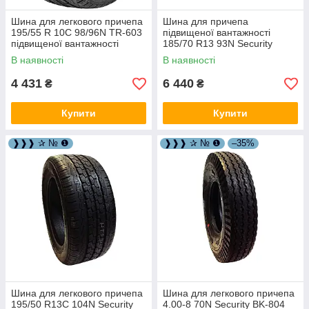
Шина для легкового причепа
Шина для причепа
195/55 R 10C 98/96N TR-603
підвищеної вантажності
підвищеної вантажності
185/70 R13 93N Security
Security Tyres 11002748
Tyres 11004399
В наявності
В наявності
4 431
6 440
₴
₴
Купити
Купити
❱❱❱ ✰ № ❶
❱❱❱ ✰ № ❶
–35%
Шина для легкового причепа
Шина для легкового причепа
195/50 R13C 104N Security
4.00-8 70N Security BK-804