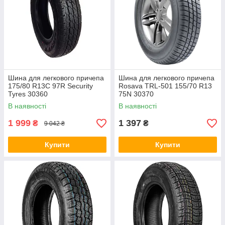
Шина для легкового причепа
Шина для легкового причепа
175/80 R13C 97R Security
Rosava TRL-501 155/70 R13
Tyres 30360
75N 30370
В наявності
В наявності
1 999
1 397
₴
₴
9 042 ₴
Купити
Купити