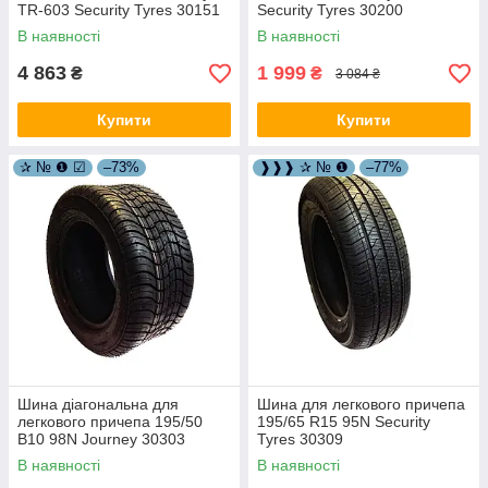
TR-603 Security Tyres 30151
Security Tyres 30200
В наявності
В наявності
4 863
1 999
₴
₴
3 084 ₴
Купити
Купити
✰ № ❶ ☑
–73%
❱❱❱ ✰ № ❶
–77%
Шина діагональна для
Шина для легкового причепа
легкового причепа 195/50
195/65 R15 95N Security
B10 98N Journey 30303
Tyres 30309
В наявності
В наявності