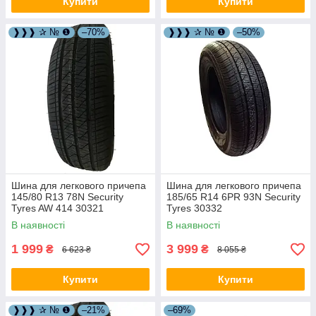
Купити
Купити
❱❱❱ ✰ № ❶
–70%
❱❱❱ ✰ № ❶
–50%
Шина для легкового причепа
Шина для легкового причепа
145/80 R13 78N Security
185/65 R14 6PR 93N Security
Tyres AW 414 30321
Tyres 30332
В наявності
В наявності
1 999
3 999
₴
₴
6 623 ₴
8 055 ₴
Купити
Купити
❱❱❱ ✰ № ❶
–21%
–69%