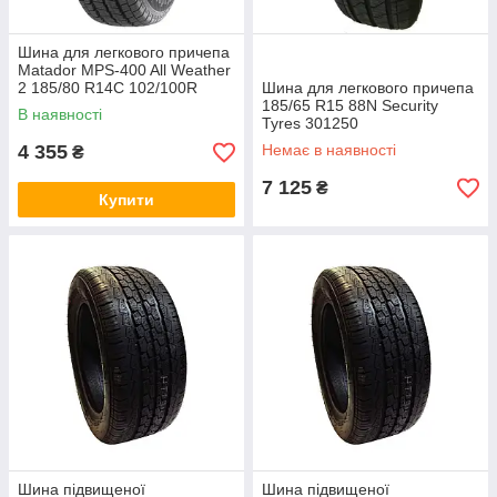
Шина для легкового причепа
Matador MPS-400 All Weather
2 185/80 R14C 102/100R
Шина для легкового причепа
185/65 R15 88N Security
В наявності
Tyres 301250
4 355
Немає в наявності
₴
7 125
₴
Купити
Шина підвищеної
Шина підвищеної