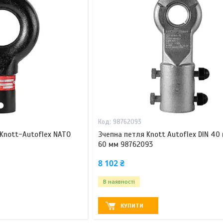
98762093
Knott-Autoflex NATO
Зчепна петля Knott Autoflex DIN 40
60 мм 98762093
8 102 ₴
В наявності
КУПИТИ