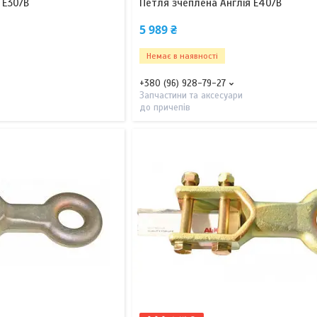
 E30/B
Петля зчеплена Англія E40/B
5 989 ₴
Немає в наявності
+380 (96) 928-79-27
Запчастини та аксесуари
до причепів