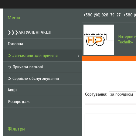
+380 (96) 928-79-27
+380 (
❯❯❯АКТУАЛЬНІ АКЦІЇ
Интернет-
Technik»
Головна
➲ Запчастини для причепа
➲ Причепи легкові
➲ Сервісне обслуговування
Акції
Розпродаж
Фільтри