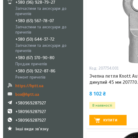
+380 (96) 928-79-27
Запчастини та аксесуари до
причепів
+380 (63) 567-78-07
Запчастини та аксесуари до
причепів
+380 (50) 644-37-72
Запчастини та аксесуари до
причепів
+380 (67) 170-90-80
Продаж причепів
207734.001
+380 (50) 922-87-86
Зчепна петля Knott Aut
Ремонт причепів
динулий 45 мм 207770
https://hptt.ua
8 102 ₴
box@hptt.ua
+380969287927
В наявності
+380969287927
+380969287927
КУПИТИ
Інші види зв'язку