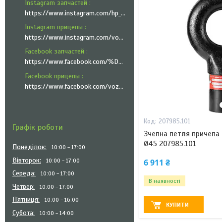
Instagram запчастей
https://www.instagram.com/hp_trailer_technik/
Instagram прицепы
https://www.instagram.com/vozyk.ua/
Facebook запчастей
https://www.facebook.com/%D0%A5%D0%9F-%D0%A2%D1%80%D0%B5%D0%B9%D0%BB%D0%B5%D1%80-%D0%A2%D0%B5%D1%85%D0%BD%D1%96%D0%BA-101335951999545
Facebook прицепы
https://www.facebook.com/vozyk.ua/
207985.101
Графік роботи
Зчепна петля причепа 
Ø45 207985.101
Понеділок
10:00
17:00
Вівторок
10:00
17:00
6 911 ₴
Середа
10:00
17:00
В наявності
Четвер
10:00
17:00
Пʼятниця
10:00
16:00
КУПИТИ
Субота
10:00
14:00