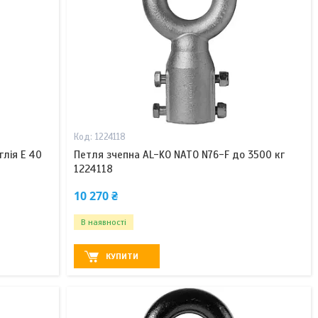
1224118
глія E 40
Петля зчепна AL-KO NATO N76-F до 3500 кг
1224118
10 270 ₴
В наявності
КУПИТИ