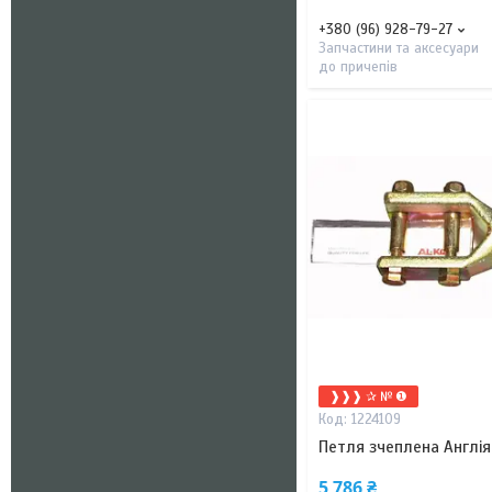
+380 (96) 928-79-27
Запчастини та аксесуари
до причепів
❱❱❱ ✰ № ❶
1224109
Петля зчеплена Англія
5 786 ₴