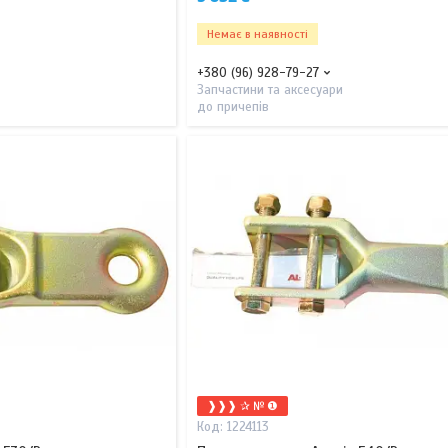
Немає в наявності
+380 (96) 928-79-27
Запчастини та аксесуари
до причепів
❱❱❱ ✰ № ❶
1224113