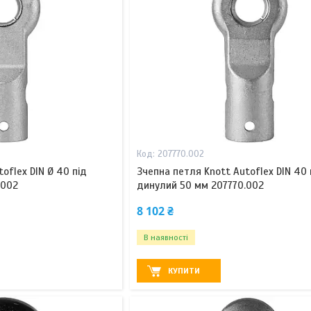
207770.002
oflex DIN Ø 40 під
Зчепна петля Knott Autoflex DIN 40 
.002
динулий 50 мм 207770.002
8 102 ₴
В наявності
КУПИТИ