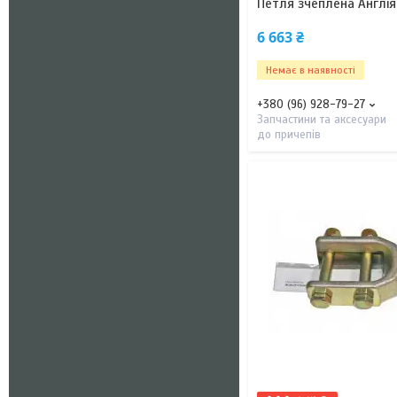
Петля зчеплена Англія
6 663 ₴
Немає в наявності
+380 (96) 928-79-27
Запчастини та аксесуари
до причепів