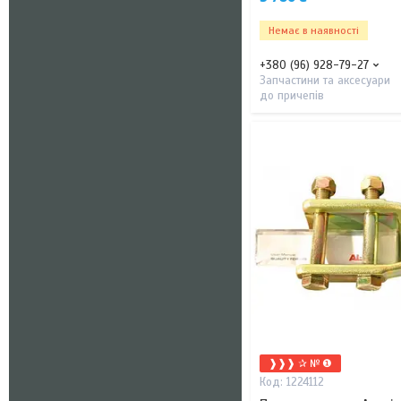
Немає в наявності
+380 (96) 928-79-27
Запчастини та аксесуари
до причепів
❱❱❱ ✰ № ❶
1224112