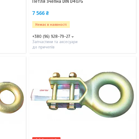
Петля зчепна DIN D40/G
7 566 ₴
Немає в наявності
+380 (96) 928-79-27
Запчастини та аксесуари
до причепів