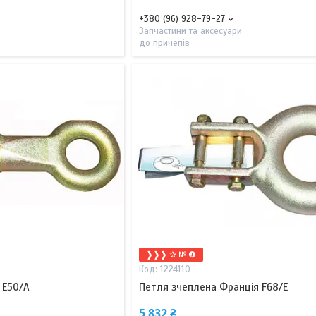
+380 (96) 928-79-27
Запчастини та аксесуари
до причепів
❱❱❱ ✰ № ❶
1224110
 E50/A
Петля зчеплена Франція F68/E
5 832 ₴