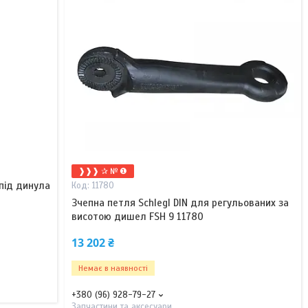
❱❱❱ ✰ № ❶
 під динула
11780
Зчепна петля Schlegl DIN для регульованих за
висотою дишел FSH 9 11780
13 202 ₴
Немає в наявності
+380 (96) 928-79-27
Запчастини та аксесуари