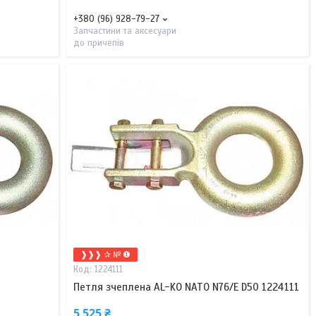
+380 (96) 928-79-27
Запчастини та аксесуари
до причепів
❱❱❱ ✰ № ❶
1224111
Петля зчеплена AL-KO NATO N76/E D50 1224111
5 525 ₴