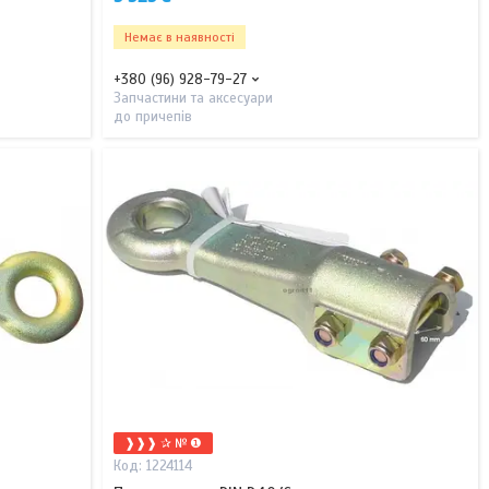
Немає в наявності
+380 (96) 928-79-27
Запчастини та аксесуари
до причепів
❱❱❱ ✰ № ❶
1224114