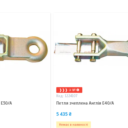
❱❱❱ ✰ № ❶
1224107
 E30/A
Петля зчеплена Англія E40/A
5 435 ₴
Немає в наявності