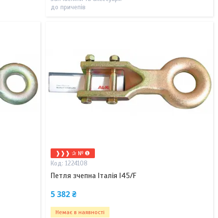
до причепів
❱❱❱ ✰ № ❶
1224108
Петля зчепна Італія I45/F
5 382 ₴
Немає в наявності