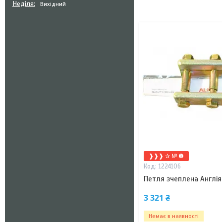
Неділя
Вихідний
❱❱❱ ✰ № ❶
1224106
Петля зчеплена Англія
3 321 ₴
Немає в наявності