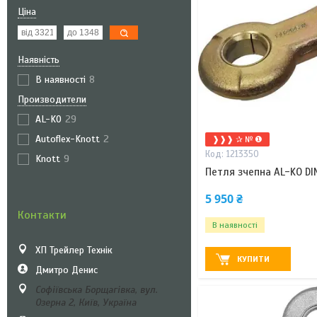
Ціна
Наявність
В наявності
8
Производители
AL-KO
29
Autoflex-Knott
2
❱❱❱ ✰ № ❶
1213350
Knott
9
Петля зчепна AL-KO DI
5 950 ₴
Контакти
В наявності
ХП Трейлер Технік
КУПИТИ
Дмитро Денис
Софіївська Борщагівка, вул.
Озерна 2, Київ, Україна