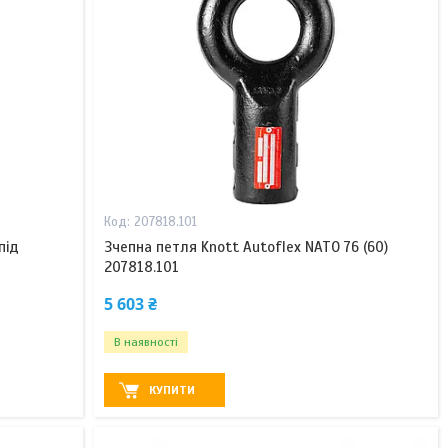
207818.101
під
Зчепна петля Knott Autoflex NATO 76 (60)
207818.101
5 603 ₴
В наявності
КУПИТИ