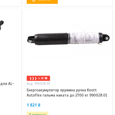
❱❱❱ ✰ № ❶
 для AL-
990028.01
Енергоакумулятор пружина ручна Knott
Autoflex гальма наката до 2700 кг 990028.01
1 821 ₴
В наявності