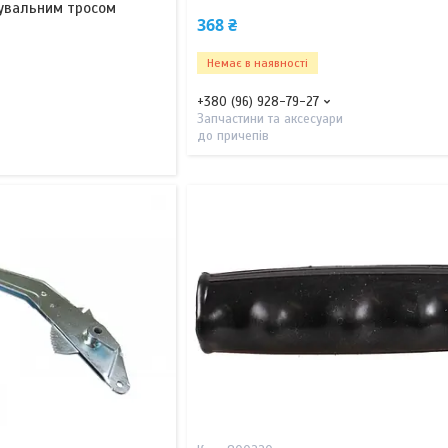
ахувальним тросом
368 ₴
Немає в наявності
+380 (96) 928-79-27
Запчастини та аксесуари
до причепів