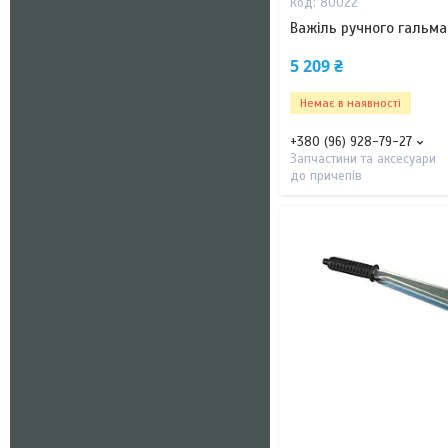
80022
Важіль ручного гальма
5 209 ₴
Немає в наявності
+380 (96) 928-79-27
Запчастини та аксесуари
до причепів