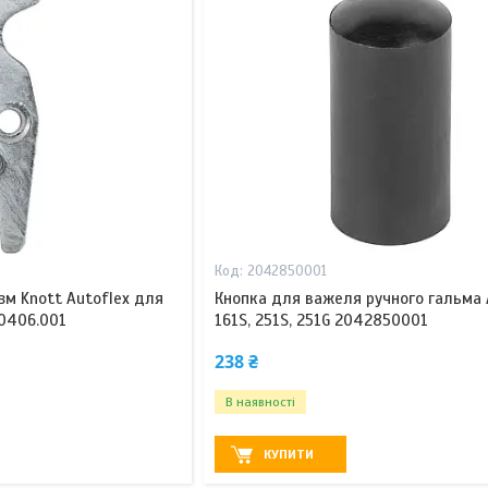
2042850001
м Knott Autoflex для
Кнопка для важеля ручного гальма 
00406.001
161S, 251S, 251G 2042850001
238 ₴
В наявності
КУПИТИ