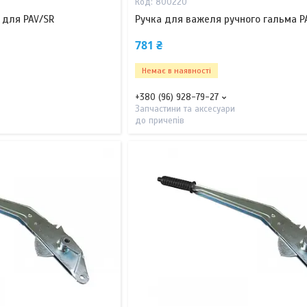
800220
 для PAV/SR
Ручка для важеля ручного гальма P
781 ₴
Немає в наявності
+380 (96) 928-79-27
Запчастини та аксесуари
до причепів