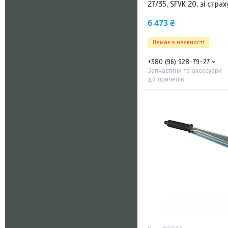
27/35, SFVK 20, зі стр
6 473 ₴
Немає в наявності
+380 (96) 928-79-27
Запчастини та аксесуари
до причепів