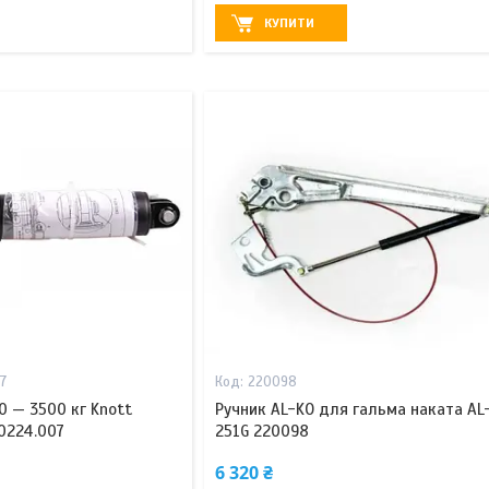
КУПИТИ
7
220098
0 — 3500 кг Knott
Ручник AL-KO для гальма наката AL
0224.007
251G 220098
6 320 ₴