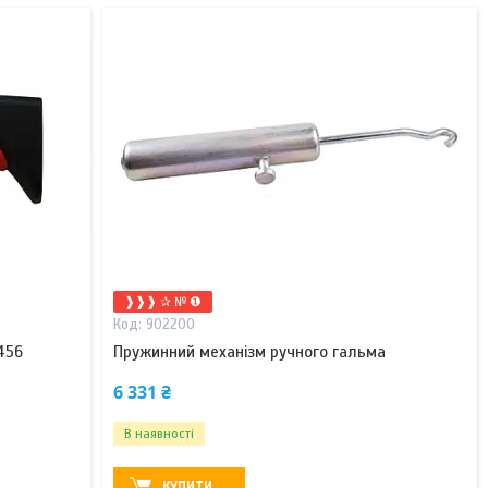
❱❱❱ ✰ № ❶
902200
456
Пружинний механізм ручного гальма
6 331 ₴
В наявності
КУПИТИ