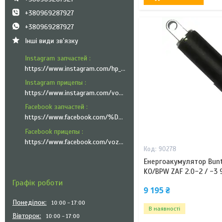
+380969287927
+380969287927
Інші види зв'язку
Instagram запчастей
https://www.instagram.com/hp_trailer_technik/
Instagram прицепы
https://www.instagram.com/vozyk.ua/
Facebook запчастей
https://www.facebook.com/%D0%A5%D0%9F-%D0%A2%D1%80%D0%B5%D0%B9%D0%BB%D0%B5%D1%80-%D0%A2%D0%B5%D1%85%D0%BD%D1%96%D0%BA-101335951999545
Facebook прицепы
https://www.facebook.com/vozyk.ua/
90278
Енергоакумулятор Bunt
KO/BPW ZAF 2.0-2 / -3
Графік роботи
9 195 ₴
Понеділок
10:00
17:00
В наявності
Вівторок
10:00
17:00