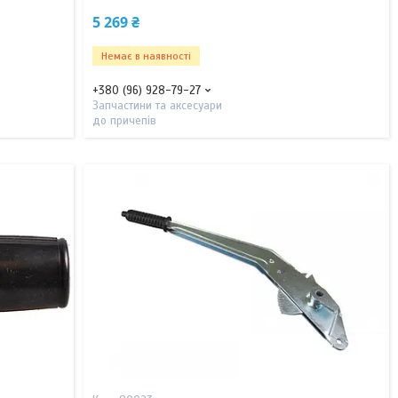
5 269 ₴
Немає в наявності
+380 (96) 928-79-27
Запчастини та аксесуари
до причепів