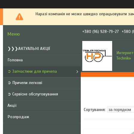
Наразі компанія не може швидко опрацьовувати зам
+380 (96) 928-79-27
+380 (
❯❯❯АКТУАЛЬНІ АКЦІЇ
Интернет-
Technik»
Головна
➲ Запчастини для причепа
➲ Причепи легкові
➲ Сервісне обслуговування
Акції
Розпродаж