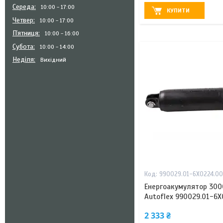
Середа
10:00
17:00
КУПИТИ
Четвер
10:00
17:00
Пʼятниця
10:00
16:00
Субота
10:00
14:00
Неділя
Вихідний
990029.01-6X0224.00
Енергоакумулятор 300
Autoflex 990029.01-6X
2 333 ₴