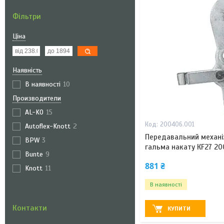
Фільтри
Ціна
Наявність
В наявності
10
Производители
AL-KO
15
200406.001
Autoflex-Knott
2
Передавальний механіз
BPW
3
гальма накату КF27 2
Bunte
9
881 ₴
Knott
11
В наявності
Контакти
КУПИТИ