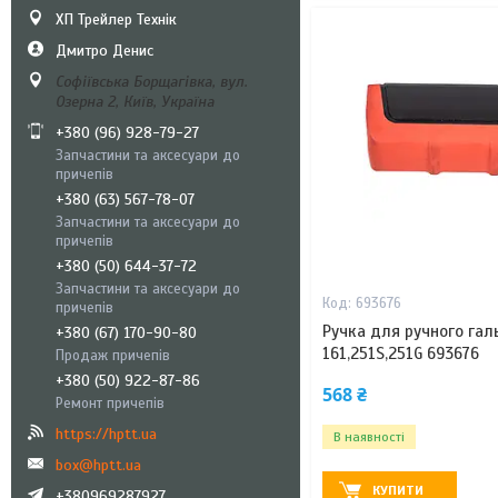
ХП Трейлер Технік
Дмитро Денис
Софіївська Борщагівка, вул.
Озерна 2, Київ, Україна
+380 (96) 928-79-27
Запчастини та аксесуари до
причепів
+380 (63) 567-78-07
Запчастини та аксесуари до
причепів
+380 (50) 644-37-72
Запчастини та аксесуари до
693676
причепів
Ручка для ручного гал
+380 (67) 170-90-80
161,251S,251G 693676
Продаж причепів
+380 (50) 922-87-86
568 ₴
Ремонт причепів
https://hptt.ua
В наявності
box@hptt.ua
КУПИТИ
+380969287927