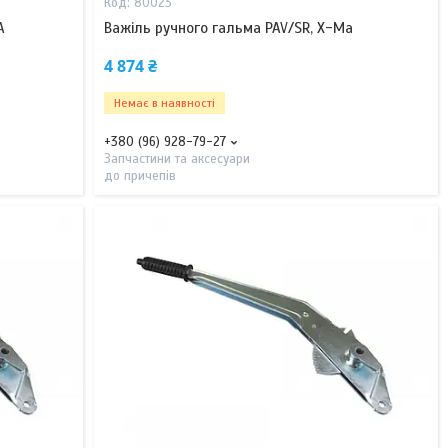
80023
A
Важіль ручного гальма PAV/SR, X-Ma
4 874 ₴
Немає в наявності
+380 (96) 928-79-27
Запчастини та аксесуари
до причепів