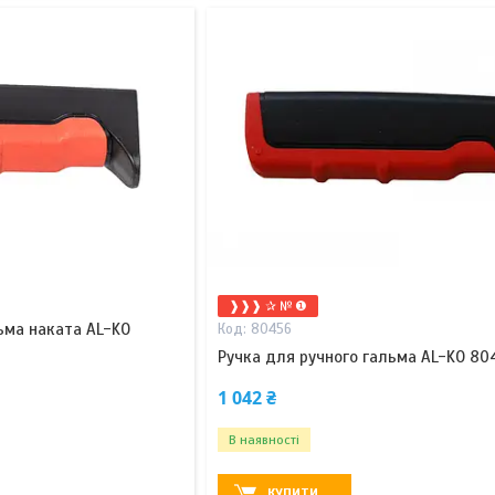
❱❱❱ ✰ № ❶
ьма наката AL-KO
80456
Ручка для ручного гальма AL-KO 80
1 042 ₴
В наявності
КУПИТИ