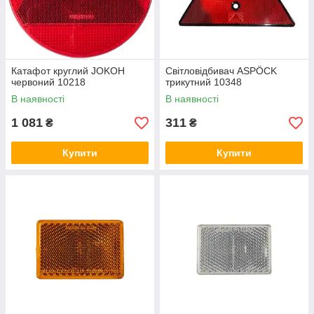
Катафот круглий JOKOH
Світловідбивач ASPÖCK
червоний 10218
трикутний 10348
В наявності
В наявності
1 081
311
₴
₴
Купити
Купити