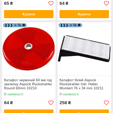
65
64
₴
₴
Купити
Купити
❱❱❱ ✰ № ❶
❱❱❱ ✰ № ❶
Катафот червоний 60 мм під
Катафот білий Aspock
заклепку Aspock Rückstrahler
Rückstrahler Inkl. Halter
Round 60mm 10210
Montiert 76 х 34 mm 10211
В наявності
В наявності
64
258
₴
₴