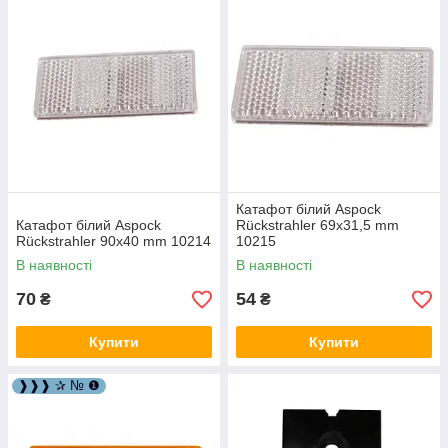
Катафот білий Aspock
Катафот білий Aspock
Rückstrahler 69х31,5 mm
Rückstrahler 90х40 mm 10214
10215
В наявності
В наявності
70
54
₴
₴
Купити
Купити
❱❱❱ ✰ № ❶