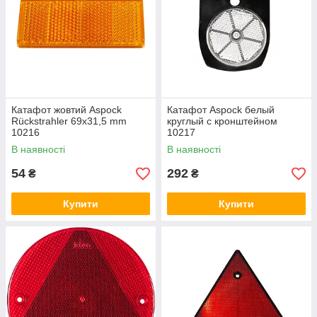
Катафот жовтий Aspock
Катафот Aspock белый
Rückstrahler 69х31,5 mm
круглый с кронштейном
10216
10217
В наявності
В наявності
54
292
₴
₴
Купити
Купити