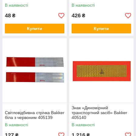
В наявності
В наявності
48
426
₴
₴
Купити
Купити
Знак «Диномірний
Світловідбивна стрічка Bakker
транспортний засіб» Bakker
біла з червоним 405139
405140
В наявності
В наявності
127
1 216
₴
₴