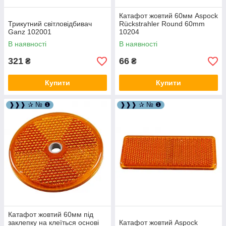
Катафот жовтий 60мм Aspock
Трикутний світловідбивач
Rückstrahler Round 60mm
Ganz 102001
10204
В наявності
В наявності
321
66
₴
₴
Купити
Купити
❱❱❱ ✰ № ❶
❱❱❱ ✰ № ❶
Катафот жовтий 60мм під
заклепку на клеїться основі
Катафот жовтий Aspock