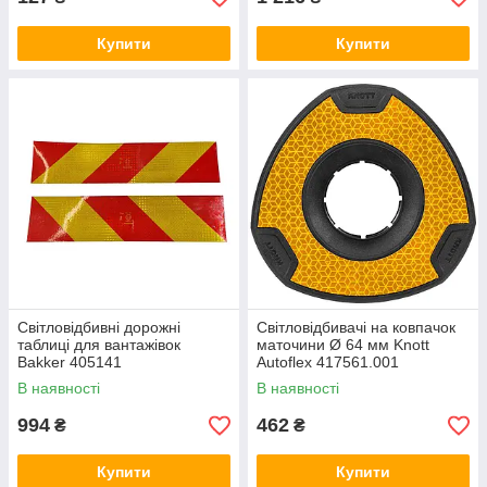
Купити
Купити
Світловідбивні дорожні
Світловідбивачі на ковпачок
таблиці для вантажівок
маточини Ø 64 мм Knott
Bakker 405141
Autoflex 417561.001
В наявності
В наявності
994
462
₴
₴
Купити
Купити