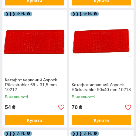
Купити
Купити
❱❱❱ ✰ № ❶
❱❱❱ ✰ № ❶
Катафот червоний Aspock
Rückstrahler 69 x 31,5 mm
Катафот червоний Aspock
10212
Rückstrahler 90х40 mm 10213
В наявності
В наявності
54
70
₴
₴
Купити
Купити
❱❱❱ ✰ № ❶
❱❱❱ ✰ № ❶